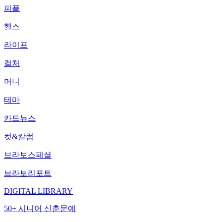
피플
헬스
라이프
컬처
머니
테마
카드뉴스
컷&칼럼
브라보스페셜
브라보리포트
DIGITAL LIBRARY
50+ 시니어 신춘문예