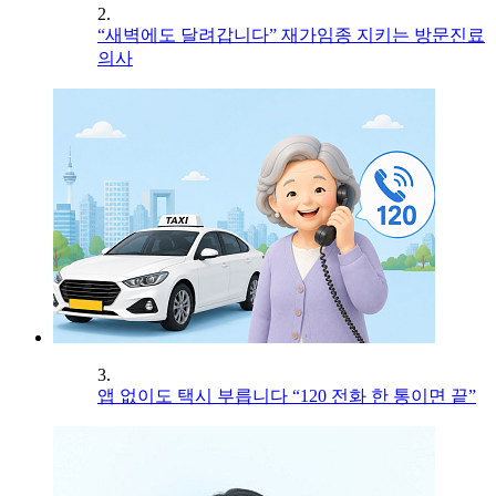
2.
“새벽에도 달려갑니다” 재가임종 지키는 방문진료
의사
3.
앱 없이도 택시 부릅니다 “120 전화 한 통이면 끝”