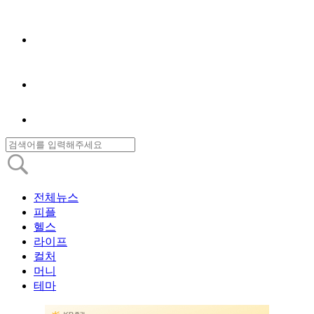
전체뉴스
피플
헬스
라이프
컬처
머니
테마