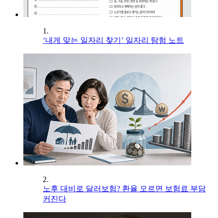
1.
‘내게 맞는 일자리 찾기’ 일자리 탐험 노트
2.
노후 대비로 달러보험? 환율 오르면 보험료 부담
커진다