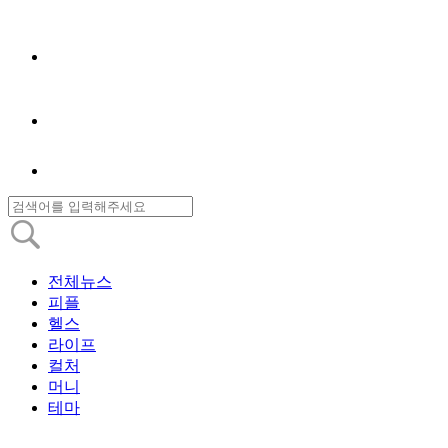
전체뉴스
피플
헬스
라이프
컬처
머니
테마