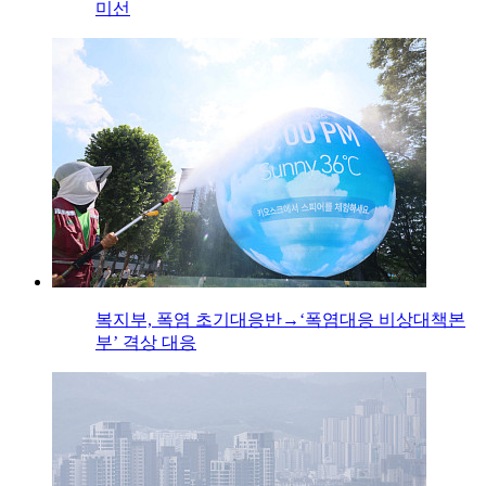
미선
복지부, 폭염 초기대응반→‘폭염대응 비상대책본
부’ 격상 대응