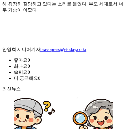
해 굉장히 절망하고 있다는 소리를 들었다. 부모 세대로서 너
무 가슴이 아팠다
안영희 시니어기자
bravopress@etoday.co.kr
좋아요
0
화나요
0
슬퍼요
0
더 궁금해요
0
최신뉴스