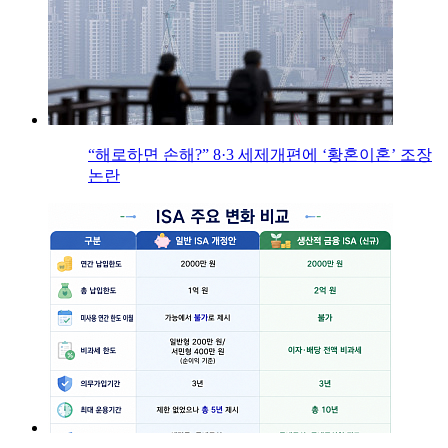
“해로하면 손해?” 8·3 세제개편에 ‘황혼이혼’ 조장
논란