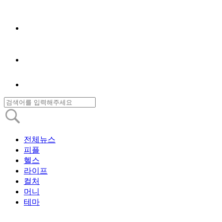
전체뉴스
피플
헬스
라이프
컬처
머니
테마