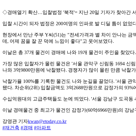
◇경매열기 확산…입찰법정 '북적'= 지난 20일 기자가 찾아간 
입찰 시간이 되자 법정은 200여명의 인파로 발 디딜 틈이 없었다
현장에서 만난 주부 Y씨(51)는 "전세가격과 별 차이 안나는 
데, 어제 꿈을 잘 꾼 덕에 느낌이 좋다"고 웃어보였다.
이날은 총 37개 물건이 경매에 나와 19개 물건이 주인을 찾았다.
가장 많은 입찰자가 몰린 물건은 '서울 관악구 신림동 1694 신림현
나와 3억9800만원에 낙찰됐다. 경쟁자가 많이 몰린 만큼 낙찰가율
낙찰가율 100%를 기록한 물건도 나와 눈길을 끌었다. '서울 관악구
됐다. 차순위(2위) 입찰금액도 3억2688만원으로 감정가의 93%
수십억원대의 고급주택들도 눈에 띄었다. '서울 강남구 도곡동 467
이날 경매물건 중 최고가 물건인 감정가(60억6966만원)의 강남구
강영관 기자
kwan@etoday.co.kr
#재건축
#경매
#아파트