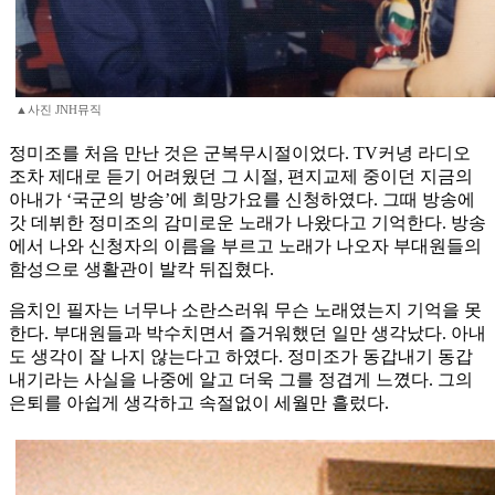
▲사진 JNH뮤직
정미조를 처음 만난 것은 군복무시절이었다. TV커녕 라디오
조차 제대로 듣기 어려웠던 그 시절, 편지교제 중이던 지금의
아내가 ‘국군의 방송’에 희망가요를 신청하였다. 그때 방송에
갓 데뷔한 정미조의 감미로운 노래가 나왔다고 기억한다. 방송
에서 나와 신청자의 이름을 부르고 노래가 나오자 부대원들의
함성으로 생활관이 발칵 뒤집혔다.
음치인 필자는 너무나 소란스러워 무슨 노래였는지 기억을 못
한다. 부대원들과 박수치면서 즐거워했던 일만 생각났다. 아내
도 생각이 잘 나지 않는다고 하였다. 정미조가 동갑내기 동갑
내기라는 사실을 나중에 알고 더욱 그를 정겹게 느꼈다. 그의
은퇴를 아쉽게 생각하고 속절없이 세월만 흘렀다.