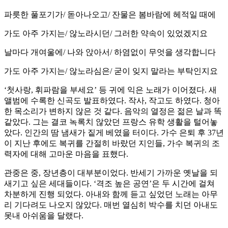
파릇한 풀포기가/ 돋아나오고/ 잔물은 봄바람에 헤적일 때에
가도 아주 가지는/ 않노라시던/ 그러한 약속이 있었겠지요
날마다 개여울에/ 나와 앉아서/ 하염없이 무엇을 생각합니다
가도 아주 가지는/ 않노라심은/ 굳이 잊지 말라는 부탁인지요
‘첫사랑, 휘파람을 부세요’ 등 귀에 익은 노래가 이어졌다. 새
앨범에 수록한 신곡도 발표하였다. 작사, 작고도 하였다. 청아
한 목소리가 변하지 않은 것 같다. 음악의 열정은 젊은 날과 똑
같았다. 그는 결코 녹록치 않았던 프랑스 유학 생활을 털어놓
았다. 인간의 땀 냄새가 짙게 베였을 터이다. 가수 은퇴 후 37년
이 지난 후에도 복귀를 간절히 바랐던 지인들, 가수 복귀의 조
력자에 대해 고마운 마음을 표했다.
관중은 중, 장년층이 대부분이었다. 반세기 가까운 옛날을 되
새기고 싶은 세대들이다. ‘격조 높은 공연’은 두 시간에 걸쳐
차분하게 진행 되었다. 아내와 함께 듣고 싶었던 노래는 아무
리 기다려도 나오지 않았다. 매번 열심히 박수를 치던 아내도
못내 아쉬움을 달랬다.