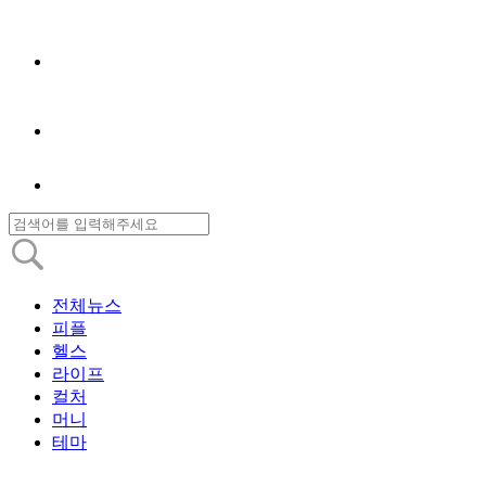
전체뉴스
피플
헬스
라이프
컬처
머니
테마