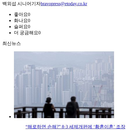
백외섭 시니어기자
bravopress@etoday.co.kr
좋아요
0
화나요
0
슬퍼요
0
더 궁금해요
0
최신뉴스
“해로하면 손해?” 8·3 세제개편에 ‘황혼이혼’ 조장