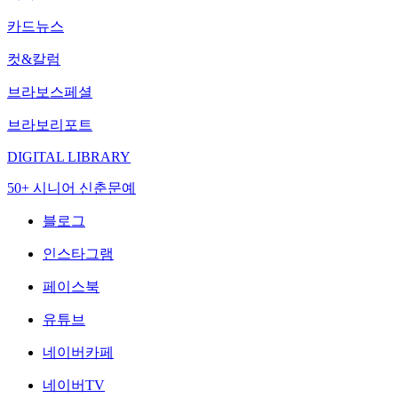
카드뉴스
컷&칼럼
브라보스페셜
브라보리포트
DIGITAL LIBRARY
50+ 시니어 신춘문예
블로그
인스타그램
페이스북
유튜브
네이버카페
네이버TV