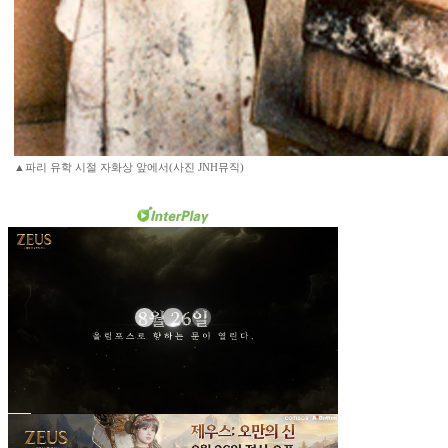
▲파리 유학 시절 자화상 앞에서(사진 JNH뮤직)