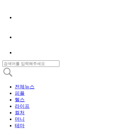
전체뉴스
피플
헬스
라이프
컬처
머니
테마