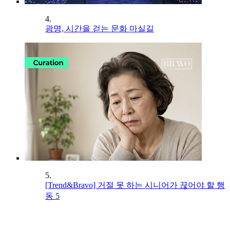
4.
광명, 시간을 걷는 문화 마실길
5.
[Trend&Bravo] 거절 못 하는 시니어가 끊어야 할 행
동 5