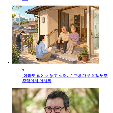
2.
‘아파도 집에서 늙고 싶어…’ 고령 가구 40% 노후
주택이라 어려워