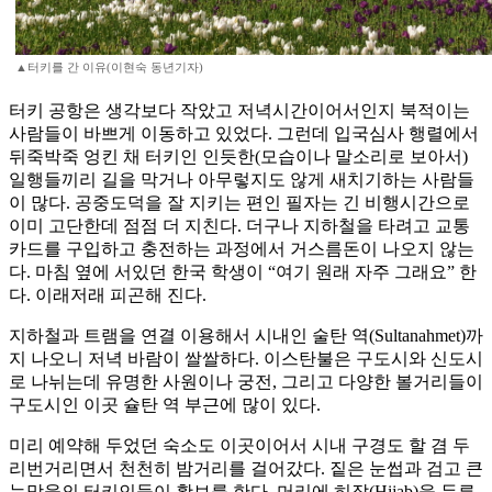
▲터키를 간 이유(이현숙 동년기자)
터키 공항은 생각보다 작았고 저녁시간이어서인지 북적이는
사람들이 바쁘게 이동하고 있었다. 그런데 입국심사 행렬에서
뒤죽박죽 엉킨 채 터키인 인듯한(모습이나 말소리로 보아서)
일행들끼리 길을 막거나 아무렇지도 않게 새치기하는 사람들
이 많다. 공중도덕을 잘 지키는 편인 필자는 긴 비행시간으로
이미 고단한데 점점 더 지친다. 더구나 지하철을 타려고 교통
카드를 구입하고 충전하는 과정에서 거스름돈이 나오지 않는
다. 마침 옆에 서있던 한국 학생이 “여기 원래 자주 그래요” 한
다. 이래저래 피곤해 진다.
지하철과 트램을 연결 이용해서 시내인 술탄 역(Sultanahmet)까
지 나오니 저녁 바람이 쌀쌀하다. 이스탄불은 구도시와 신도시
로 나뉘는데 유명한 사원이나 궁전, 그리고 다양한 볼거리들이
구도시인 이곳 슐탄 역 부근에 많이 있다.
미리 예약해 두었던 숙소도 이곳이어서 시내 구경도 할 겸 두
리번거리면서 천천히 밤거리를 걸어갔다. 짙은 눈썹과 검고 큰
눈망울의 터키인들이 활보를 한다. 머리에 히잡(Hijab)을 두른