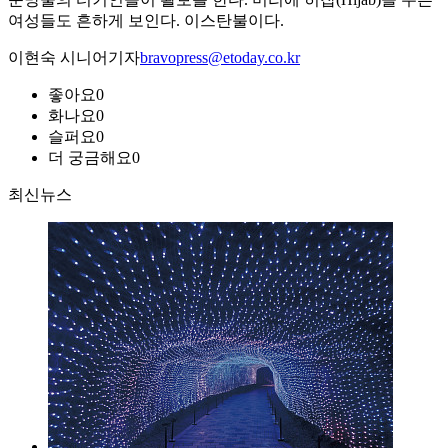
여성들도 흔하게 보인다. 이스탄불이다.
이현숙 시니어기자
bravopress@etoday.co.kr
좋아요
0
화나요
0
슬퍼요
0
더 궁금해요
0
최신뉴스