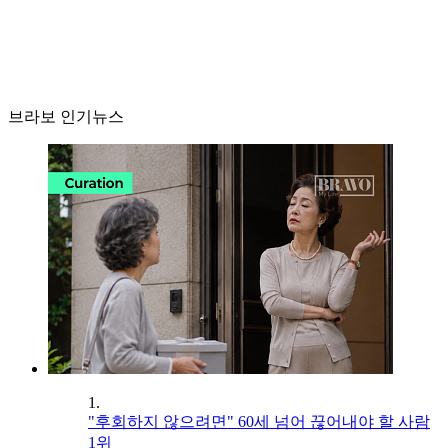
브라보 인기뉴스
1.
"후회하지 않으려면" 60세 넘어 끊어내야 할 사람
1위