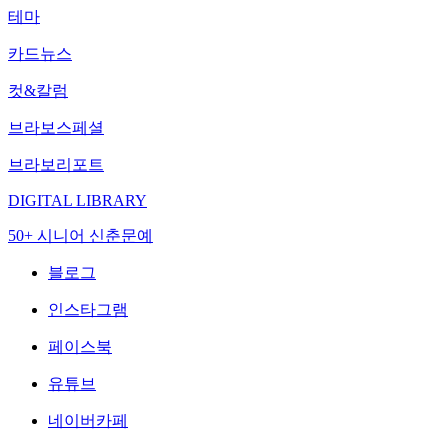
테마
카드뉴스
컷&칼럼
브라보스페셜
브라보리포트
DIGITAL LIBRARY
50+ 시니어 신춘문예
블로그
인스타그램
페이스북
유튜브
네이버카페