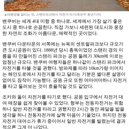
▲태평양을 달리는 맛, 스탠리파크에서 자전거 타기(최은주 동년기자)
밴쿠버는 세계 4대 미항 중 하나로, 세계에서 가장 살기 좋은
도시 중 하나로 손꼽힌다. 직접 가보니 세련된 대도시와 웅장
한 자연의 조화가 아름다운, 매력적인 곳이었다.
밴쿠버 다운타운의 서쪽에는 뉴욕의 센트럴파크보다 규모가
큰 도시공원이 있다. 1888년 당시 총독이었던 스탠리 경의 이
름을 따 만들어진 스탠리 파크는 공원 둘레가 30km에 이르는
엄청난 규모다. 밴쿠버 여행자들은 하나같이 스탠리 파크에서
자전거를 타볼 것을 권했다. 방파제를 따라 10km가량 이어지
는 해안도로에서 자전거를 타고 달리는 기분은 별다른 설명이
없어도 짐작이 가능했다. 공원 규모 또한 어마어마하니 자전거
를 타고 둘러보는 것이 효율적일 것도 같았다.
조카와 둘이 자전거를 타기로 했다. 공원 입구에서 자전거 대
여 매장을 쉽게 찾아볼 수 있었다. 형부는 전동자전거는 위험
하니 일반 자전거를 타라고 권했지만 2시간 동안 페달을 밟을
생각을 하니 전동자전거에 살짝 마음이 기울었다. 하지만 전동
자전거 대여소가 휴가 중이어서 일반 자전거를 빌렸는데 결과
적으론 그게 더 나았다.