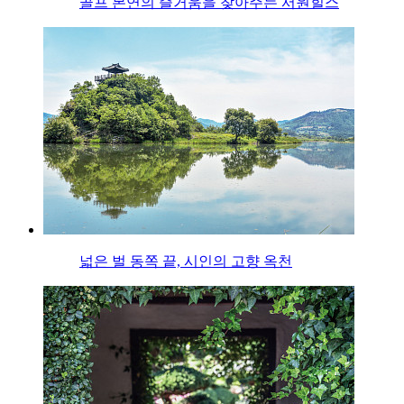
골프 본연의 즐거움을 찾아주는 서원힐스
넓은 벌 동쪽 끝, 시인의 고향 옥천