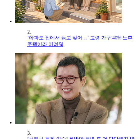
2.
‘아파도 집에서 늙고 싶어…’ 고령 가구 40% 노후
주택이라 어려워
3.
[브라보 문화 이슈] 유방암 투병 후 더 단단해진 박