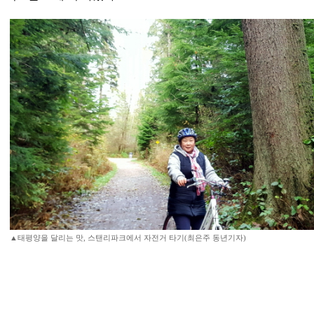
▲태평양을 달리는 맛, 스탠리파크에서 자전거 타기(최은주 동년기자)