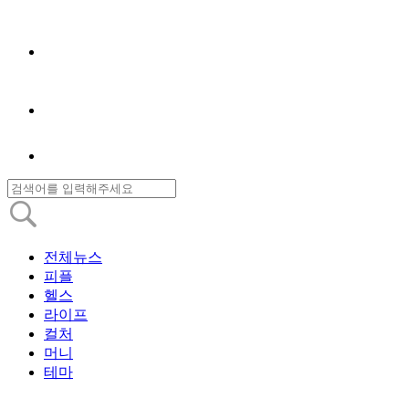
전체뉴스
피플
헬스
라이프
컬처
머니
테마