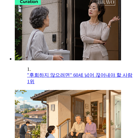
1.
"후회하지 않으려면" 60세 넘어 끊어내야 할 사람
1위