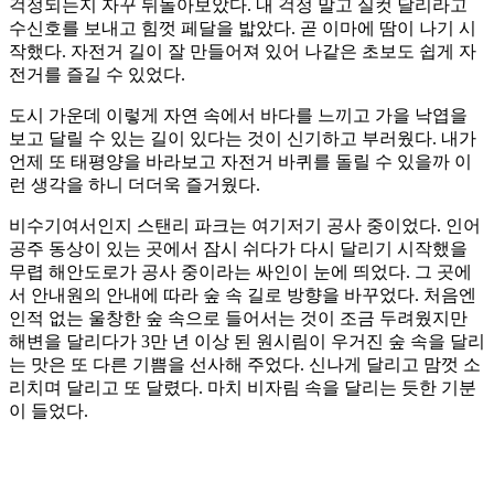
걱정되는지 자꾸 뒤돌아보았다. 내 걱정 말고 실컷 달리라고
수신호를 보내고 힘껏 페달을 밟았다. 곧 이마에 땀이 나기 시
작했다. 자전거 길이 잘 만들어져 있어 나같은 초보도 쉽게 자
전거를 즐길 수 있었다.
도시 가운데 이렇게 자연 속에서 바다를 느끼고 가을 낙엽을
보고 달릴 수 있는 길이 있다는 것이 신기하고 부러웠다. 내가
언제 또 태평양을 바라보고 자전거 바퀴를 돌릴 수 있을까 이
런 생각을 하니 더더욱 즐거웠다.
비수기여서인지 스탠리 파크는 여기저기 공사 중이었다. 인어
공주 동상이 있는 곳에서 잠시 쉬다가 다시 달리기 시작했을
무렵 해안도로가 공사 중이라는 싸인이 눈에 띄었다. 그 곳에
서 안내원의 안내에 따라 숲 속 길로 방향을 바꾸었다. 처음엔
인적 없는 울창한 숲 속으로 들어서는 것이 조금 두려웠지만
해변을 달리다가 3만 년 이상 된 원시림이 우거진 숲 속을 달리
는 맛은 또 다른 기쁨을 선사해 주었다. 신나게 달리고 맘껏 소
리치며 달리고 또 달렸다. 마치 비자림 속을 달리는 듯한 기분
이 들었다.