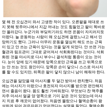
몇 해 전 오십견이 와서 고생한 적이 있다. 오른팔을 제대로 쓰
지 못해 뒷주머니에서 지갑 꺼내는 것도 힘들었고 팔이 똑바로
안 올라갔다. 누군가와 부딪히기라도 하면 온몸이 자지러지듯
아팠다. 늘 운동하는 사람이 왜 오십견에 걸렸느냐고 해서 민
망하기도 했다. 그러나 아무리 운동을 열심히 해도 쓰는 근육
이 있고 안 쓰는 근육이 있다는 것을 알게 되었다. 안 쓰면 가는
혈관과 림프관이 그대로 굳어져서 석회화된다는 것이다. 석회
화된 것을 마사지로 다시 부수니 결석처럼 통증이 오는 것이
다. 눈이 앞에 있기 때문에 앞쪽으로만 근육을 쓰고 뒤쪽으로
는 안 쓰는 것도 원인이다. 앞쪽은 손이 닿으니 스스로 마사지
를 할 수도 있지만, 뒤쪽은 팔이 닿지 않으니 남이 해줘야 한다.
오십견을 앓았을 때 마사지를 두 달간 받아서 완치했다. 처음
에는 마사지가 아팠으나 호전되자 마사지를 받으면 편안해지
면서 졸음이 왔다. 몸도 훨씬 가벼워졌다. 무엇보다 찬 맥주를
자주 마셔서 얼굴 양 옆쪽으로 기미 같은 것이 있었는데 마사
지 치료 후 깨끗이 없어졌다. 처음엔 몰랐으나 혈액순환이 왕
성하게 되어 검은자위가 없어졌다는 설명을 들었다. 혈액순환