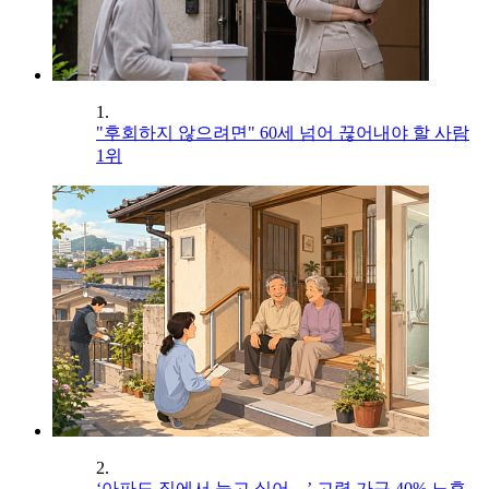
1.
"후회하지 않으려면" 60세 넘어 끊어내야 할 사람
1위
2.
‘아파도 집에서 늙고 싶어…’ 고령 가구 40% 노후