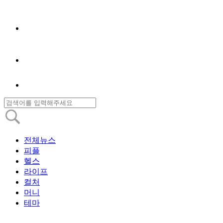
전체뉴스
피플
헬스
라이프
컬처
머니
테마