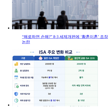
“해로하면 손해?” 8·3 세제개편에 ‘황혼이혼’ 조장
논란