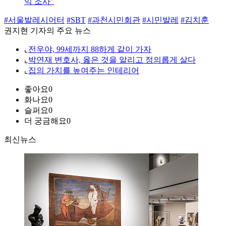
익 조사"
#서울발레시어터
#SBT
#과천시민회관
#시민발레
#김치훈
권지현 기자의 주요 뉴스
⌞
전우야, 99세까지 88하게 같이 가자
⌞
박연재 변호사, 옳은 것을 알리고 정의롭게 살다
⌞
집의 가치를 높여주는 인테리어
좋아요
0
화나요
0
슬퍼요
0
더 궁금해요
0
최신뉴스