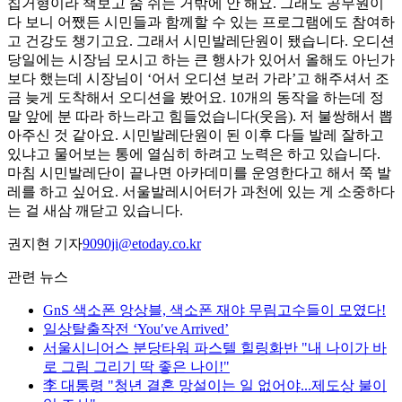
칩거형이라 책보고 숨 쉬는 거밖에 안 해요. 그래도 공무원이
다 보니 어쨌든 시민들과 함께할 수 있는 프로그램에도 참여하
고 건강도 챙기고요. 그래서 시민발레단원이 됐습니다. 오디션
당일에는 시장님 모시고 하는 큰 행사가 있어서 올해도 아닌가
보다 했는데 시장님이 ‘어서 오디션 보러 가라’고 해주셔서 조
금 늦게 도착해서 오디션을 봤어요. 10개의 동작을 하는데 정
말 앞에 분 따라 하느라고 힘들었습니다(웃음). 저 불쌍해서 뽑
아주신 것 같아요. 시민발레단원이 된 이후 다들 발레 잘하고
있냐고 물어보는 통에 열심히 하려고 노력은 하고 있습니다.
마침 시민발레단이 끝나면 아카데미를 운영한다고 해서 쭉 발
레를 하고 싶어요. 서울발레시어터가 과천에 있는 게 소중하다
는 걸 새삼 깨닫고 있습니다.
권지현 기자
9090ji@etoday.co.kr
관련 뉴스
GnS 색소폰 앙상블, 색소폰 재야 무림고수들이 모였다!
일상탈출작전 ‘You′ve Arrived’
서울시니어스 분당타워 파스텔 힐링화반 "내 나이가 바
로 그림 그리기 딱 좋은 나이!"
李 대통령 "청년 결혼 망설이는 일 없어야...제도상 불이