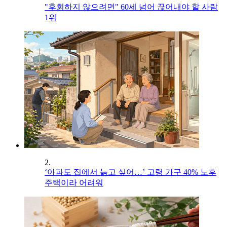
"후회하지 않으려면" 60세 넘어 끊어내야 할 사람
1위
2.
‘아파도 집에서 늙고 싶어…’ 고령 가구 40% 노후
주택이라 어려워