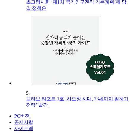
초고령사회 ‘제1차 국가인구전략 기본계획’에 담
길 정책은
5.
브라보 리포트 1호 ‘사오정 시대, 73세까지 일하기
전략’ 발간
PC버전
공지사항
사이트맵