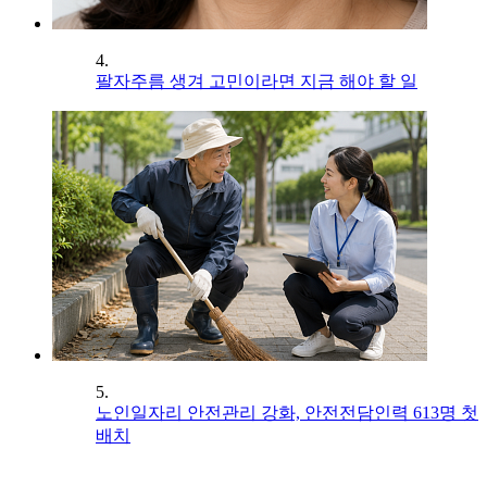
4.
팔자주름 생겨 고민이라면 지금 해야 할 일
5.
노인일자리 안전관리 강화, 안전전담인력 613명 첫
배치