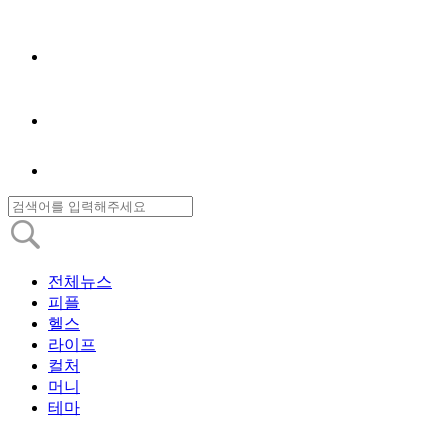
전체뉴스
피플
헬스
라이프
컬처
머니
테마