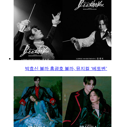
박효신 볼까 홍광호 볼까, 뮤지컬 ‘베토벤’