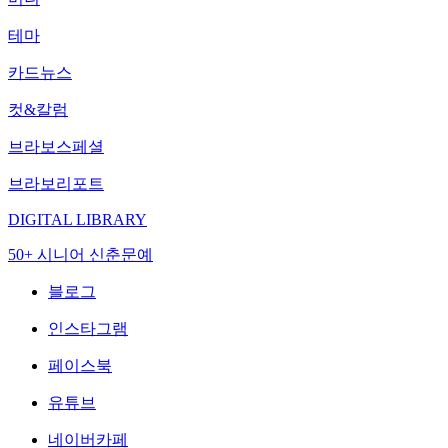
테마
카드뉴스
컷&칼럼
브라보스페셜
브라보리포트
DIGITAL LIBRARY
50+ 시니어 신춘문예
블로그
인스타그램
페이스북
유튜브
네이버카페