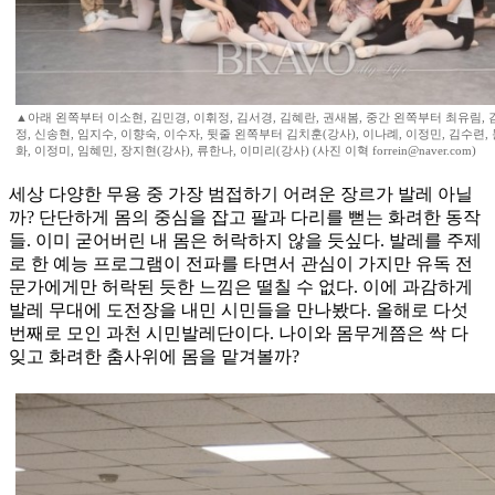
▲아래 왼쪽부터 이소현, 김민경, 이휘정, 김서경, 김혜란, 권새봄, 중간 왼쪽부터 최유림, 
정, 신송현, 임지수, 이향숙, 이수자, 뒷줄 왼쪽부터 김치훈(강사), 이나례, 이정민, 김수련,
화, 이정미, 임혜민, 장지현(강사), 류한나, 이미리(강사) (사진 이혁 forrein@naver.com)
세상 다양한 무용 중 가장 범접하기 어려운 장르가 발레 아닐
까? 단단하게 몸의 중심을 잡고 팔과 다리를 뻗는 화려한 동작
들. 이미 굳어버린 내 몸은 허락하지 않을 듯싶다. 발레를 주제
로 한 예능 프로그램이 전파를 타면서 관심이 가지만 유독 전
문가에게만 허락된 듯한 느낌은 떨칠 수 없다. 이에 과감하게
발레 무대에 도전장을 내민 시민들을 만나봤다. 올해로 다섯
번째로 모인 과천 시민발레단이다. 나이와 몸무게쯤은 싹 다
잊고 화려한 춤사위에 몸을 맡겨볼까?