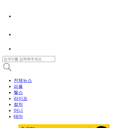
전체뉴스
피플
헬스
라이프
컬처
머니
테마