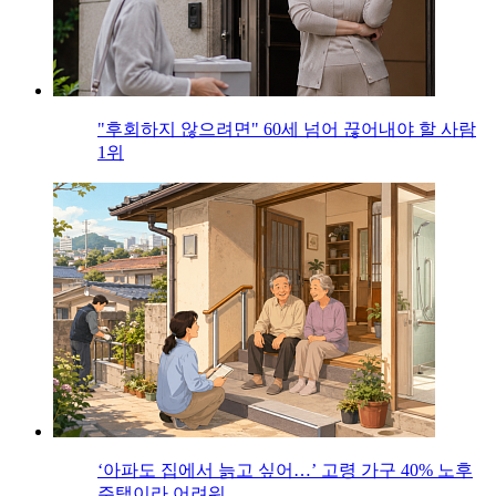
"후회하지 않으려면" 60세 넘어 끊어내야 할 사람
1위
‘아파도 집에서 늙고 싶어…’ 고령 가구 40% 노후
주택이라 어려워