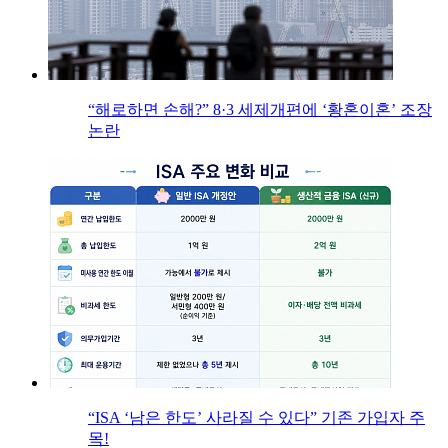
“해로하면 손해?” 8·3 세제개편에 ‘황혼이혼’ 조장
논란
“ISA ‘남은 한도’ 사라질 수 있다” 기존 가입자 주
목!