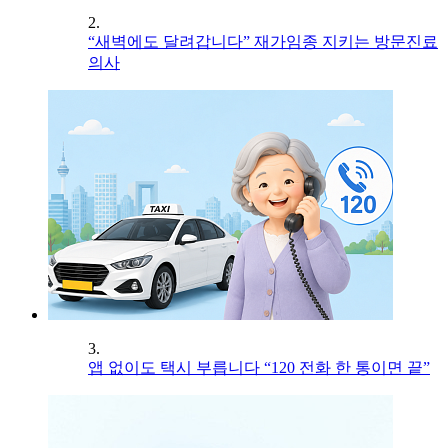
2.
“새벽에도 달려갑니다” 재가임종 지키는 방문진료
의사
3.
앱 없이도 택시 부릅니다 “120 전화 한 통이면 끝”