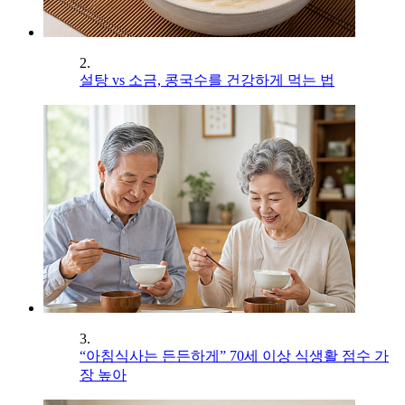
2.
설탕 vs 소금, 콩국수를 건강하게 먹는 법
3.
“아침식사는 든든하게” 70세 이상 식생활 점수 가
장 높아