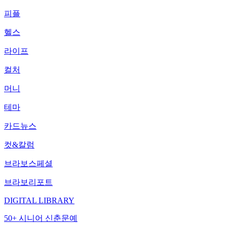
피플
헬스
라이프
컬처
머니
테마
카드뉴스
컷&칼럼
브라보스페셜
브라보리포트
DIGITAL LIBRARY
50+ 시니어 신춘문예