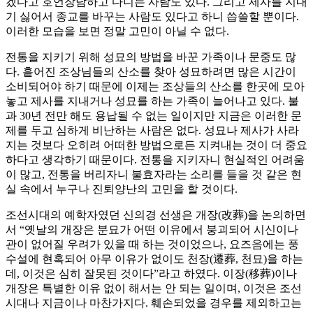
겠다고 호언장담하고 다니는 사람도 있다. 그리고 제사를 지내
기 싫어서 종교를 바꾸는 사람도 있다고 하니 씁쓸할 뿐이다.
이러한 모습을 보면 정말 고민이 아닐 수 없다.
전통을 지키기 위해 성묘의 방법을 바꾼 가족이나 문중도 많
다. 흩어진 조상님들의 산소를 찾아 성묘하려면 많은 시간이
소비되어야 하기 때문에 이제는 조상들의 산소를 한곳에 모아
놓고 제사를 지내거나 성묘를 하는 가족이 늘어나고 있다. 불
과 30년 전만 해도 용납될 수 없는 일이지만 지금은 이러한 문
제를 두고 심하게 비난하는 사람은 없다. 성묘나 제사가 사라
지는 것보다 오히려 어떠한 방법으로든 지켜내는 것이 더 중요
하다고 생각하기 때문이다. 전통을 지키자니 현실적인 어려움
이 많고, 전통을 버리자니 불효자라는 소리를 들을 것 같은 현
실 속에서 누구나 진퇴양난의 고민을 할 것이다.
조선시대의 예학자였던 신의경 선생은 개장(改葬)을 논의하면
서 “옛날의 개장은 분묘가 어떤 이유에서 붕괴되어 시신이나
관이 없어질 우려가 있을 때 하는 것이었으나, 요즈음에는 풍
수설에 현혹되어 아무 이유가 없이도 천장(遷葬, 천묘)을 하는
데, 이것은 심히 잘못된 것이다”라고 하였다. 이장(移葬)이나
개장은 특별한 이유 없이 해서는 안 되는 일이며, 이것은 조선
시대나 지금이나 마찬가지다. 훼손되었을 경우를 제외하고는