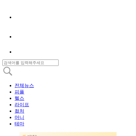
전체뉴스
피플
헬스
라이프
컬처
머니
테마