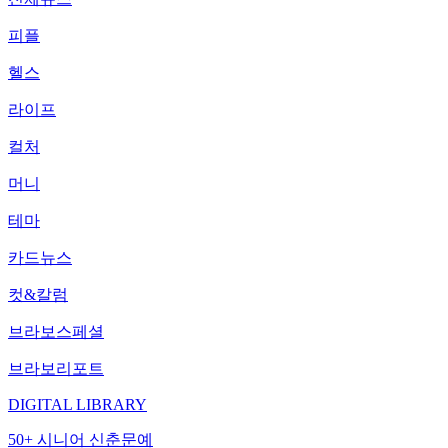
피플
헬스
라이프
컬처
머니
테마
카드뉴스
컷&칼럼
브라보스페셜
브라보리포트
DIGITAL LIBRARY
50+ 시니어 신춘문예