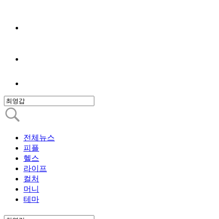
전체뉴스
피플
헬스
라이프
컬처
머니
테마