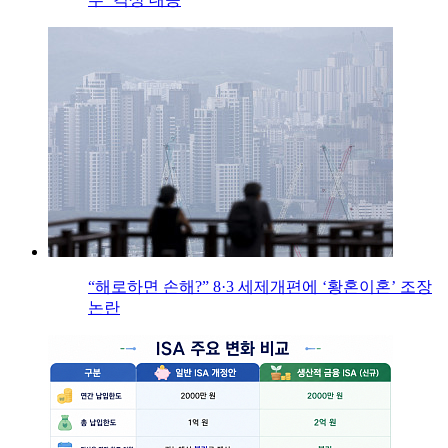
“해로하면 손해?” 8·3 세제개편에 ‘황혼이혼’ 조장
논란