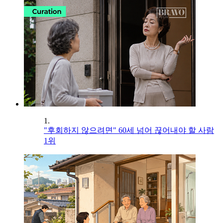
1.
"후회하지 않으려면" 60세 넘어 끊어내야 할 사람
1위