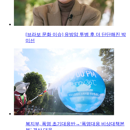
[브라보 문화 이슈] 유방암 투병 후 더 단단해진 박
미선
복지부, 폭염 초기대응반→‘폭염대응 비상대책본
부’ 격상 대응