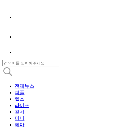
전체뉴스
피플
헬스
라이프
컬처
머니
테마