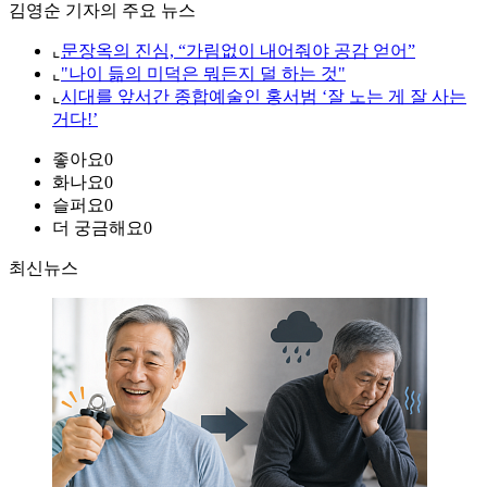
김영순 기자의 주요 뉴스
⌞
문장옥의 진심, “가림없이 내어줘야 공감 얻어”
⌞
"나이 듦의 미덕은 뭐든지 덜 하는 것"
⌞
시대를 앞서간 종합예술인 홍서범 ‘잘 노는 게 잘 사는
거다!’
좋아요
0
화나요
0
슬퍼요
0
더 궁금해요
0
최신뉴스