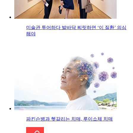
미술관 투어하다 발바닥 찌릿하면 ‘이 질환’ 의심
해야
파킨슨병과 헷갈리는 치매, 루이소체 치매