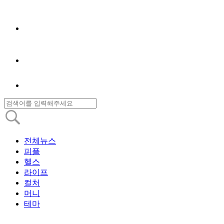
전체뉴스
피플
헬스
라이프
컬처
머니
테마