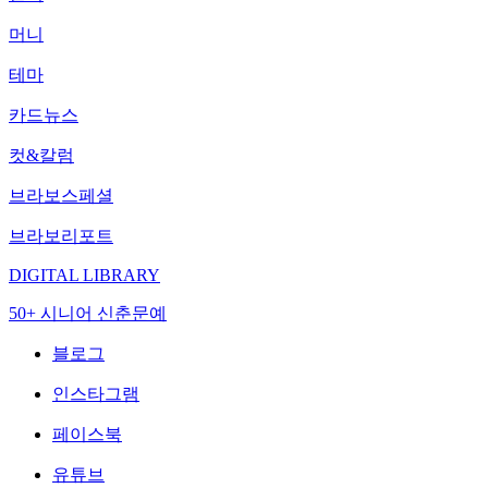
머니
테마
카드뉴스
컷&칼럼
브라보스페셜
브라보리포트
DIGITAL LIBRARY
50+ 시니어 신춘문예
블로그
인스타그램
페이스북
유튜브