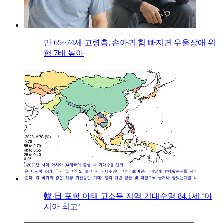
만 65~74세 고령층, 손아귀 힘 빠지면 우울장애 위
험 7배 높아
韓·日 포함 아태 고소득 지역 기대수명 84.1세 ‘아
시아 최고’