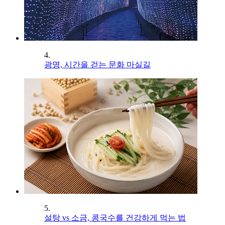
4.
광명, 시간을 걷는 문화 마실길
5.
설탕 vs 소금, 콩국수를 건강하게 먹는 법