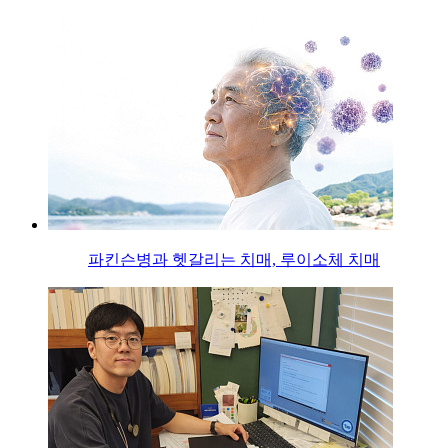
파킨슨병과 헷갈리는 치매, 루이소체 치매