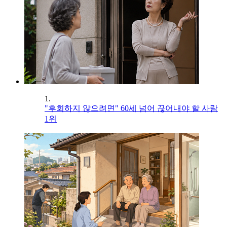
1.
"후회하지 않으려면" 60세 넘어 끊어내야 할 사람
1위