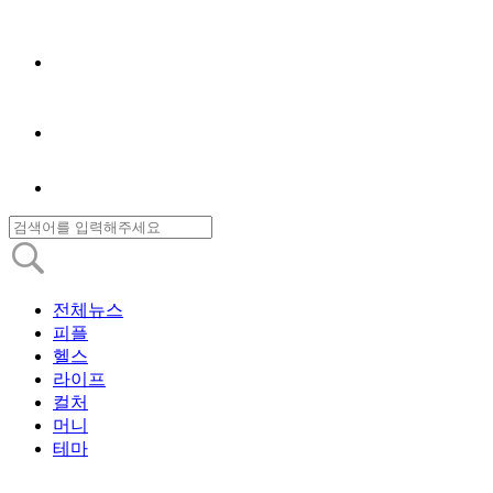
전체뉴스
피플
헬스
라이프
컬처
머니
테마