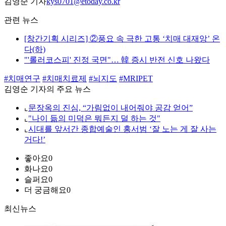
김영순 기자
kys0701@etoday.co.kr
관련 뉴스
[창간기획 시리즈] ②풍요 속 극한 고통 ‘치매 대재앙’ 온
다(하)
"'롤러코스피' 진정 국면"… 韓 증시 반전 신호 나왔다
#치매연구
#치매치료제
#뇌지도
#MRIPET
김영순 기자의 주요 뉴스
⌞
문장옥의 진심, “가림없이 내어줘야 공감 얻어”
⌞
"나이 듦의 미덕은 뭐든지 덜 하는 것"
⌞
시대를 앞서간 종합예술인 홍서범 ‘잘 노는 게 잘 사는
거다!’
좋아요
0
화나요
0
슬퍼요
0
더 궁금해요
0
최신뉴스