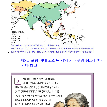
韓·日 포함 아태 고소득 지역 기대수명 84.1세 ‘아
시아 최고’