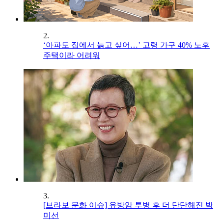
2.
‘아파도 집에서 늙고 싶어…’ 고령 가구 40% 노후
주택이라 어려워
3.
[브라보 문화 이슈] 유방암 투병 후 더 단단해진 박
미선