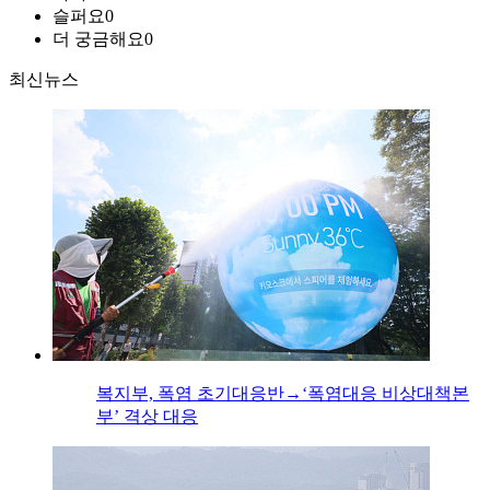
슬퍼요
0
더 궁금해요
0
최신뉴스
복지부, 폭염 초기대응반→‘폭염대응 비상대책본
부’ 격상 대응