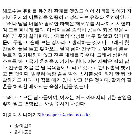
해모수는 유화를 유인해 관계를 맺었고 이어 하백을 찾아가 자
신이 천제의 아들임을 입증하고 정식으로 유화와 혼인하였다.
그러나 딸을 버릴까 염려한 하백은 해모수를 지나치게 시험하
여 그를 화나게 했다. 아버지들은 솔직히 공들여 키운 딸을 사
위에게 주기 싫어한다. 남자들의 속성을 너무 잘 알고 있기 때
문에 두렵고, 손해 보는 장사라고 생각하는 것이다. 그래서 첫
만남에 꽃을 들고 찾아오는 딸의 남자 친구가 문 앞에서 벨을
누르면 달가워하지 않고 전투 대세를 갖춘다. 그래서 심한 테
스트를 하고 극기 훈련을 시키기도 한다. 어떤 사람은 딸의 남
자 친구를 처음 본 날 목욕탕에 데리고 갔다고 한다. 홀딱 벗기
고 본 것이다. 일부러 독한 술을 먹여 인사불성이 되게 한 뒤 관
찰하기도 한다. 험 잡을 데가 있나 찾고 싶은 것이다. 딸과의 결
혼을 허락할 때까지는 숙성기간을 갖는다.
그러므로 모든 남자들이여, 여자는 어느 아버지의 귀한 딸임을
잊지 말고 변함없는 사랑 주시기 바란다.
이경숙 시니어기자
bravopress@etoday.co.kr
좋아요
0
화나요
0