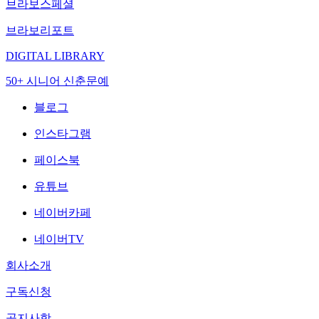
브라보스페셜
브라보리포트
DIGITAL LIBRARY
50+ 시니어 신춘문예
블로그
인스타그램
페이스북
유튜브
네이버카페
네이버TV
회사소개
구독신청
공지사항