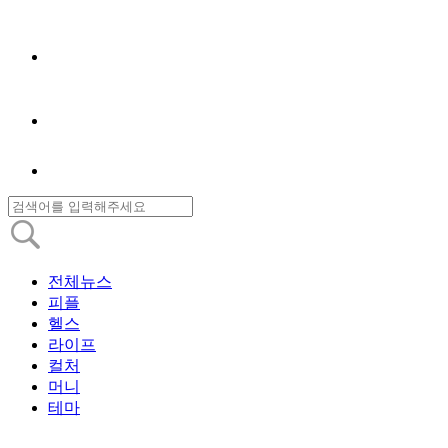
전체뉴스
피플
헬스
라이프
컬처
머니
테마