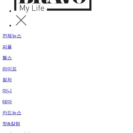
전체뉴스
피플
헬스
라이프
컬처
머니
테마
카드뉴스
컷&칼럼