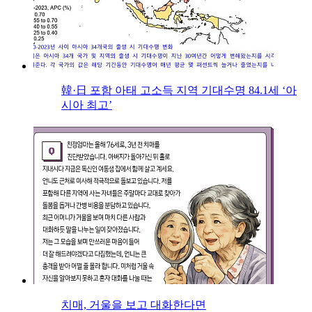
韓·日 포함 아태 고소득 지역 기대수명 84.1세 ‘아
시아 최고’
치매, 거울을 보고 대화한다면