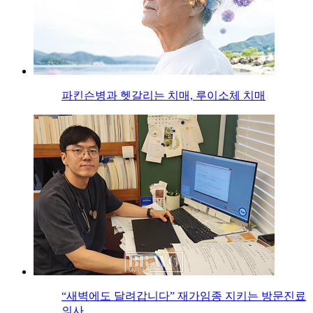
파킨슨병과 헷갈리는 치매, 루이소체 치매
“새벽에도 달려갑니다” 재가임종 지키는 방문진료
의사