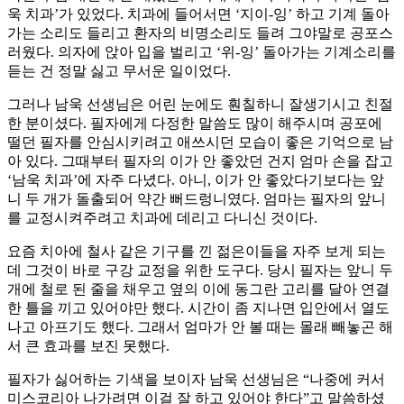
욱 치과’가 있었다. 치과에 들어서면 ‘지이-잉’ 하고 기계 돌아
가는 소리도 들리고 환자의 비명소리도 들려 그야말로 공포스
러웠다. 의자에 앉아 입을 벌리고 ‘위-잉’ 돌아가는 기계소리를
듣는 건 정말 싫고 무서운 일이었다.
그러나 남욱 선생님은 어린 눈에도 훤칠하니 잘생기시고 친절
한 분이셨다. 필자에게 다정한 말씀도 많이 해주시며 공포에
떨던 필자를 안심시키려고 애쓰시던 모습이 좋은 기억으로 남
아 있다. 그때부터 필자의 이가 안 좋았던 건지 엄마 손을 잡고
‘남욱 치과’에 자주 다녔다. 아니, 이가 안 좋았다기보다는 앞
니 두 개가 돌출되어 약간 뻐드렁니였다. 엄마는 필자의 앞니
를 교정시켜주려고 치과에 데리고 다니신 것이다.
요즘 치아에 철사 같은 기구를 낀 젊은이들을 자주 보게 되는
데 그것이 바로 구강 교정을 위한 도구다. 당시 필자는 앞니 두
개에 철로 된 줄을 채우고 옆의 이에 동그란 고리를 달아 연결
한 틀을 끼고 있어야만 했다. 시간이 좀 지나면 입안에서 열도
나고 아프기도 했다. 그래서 엄마가 안 볼 때는 몰래 빼놓곤 해
서 큰 효과를 보진 못했다.
필자가 싫어하는 기색을 보이자 남욱 선생님은 “나중에 커서
미스코리아 나가려면 이걸 잘 하고 있어야 한다”고 말씀하셨