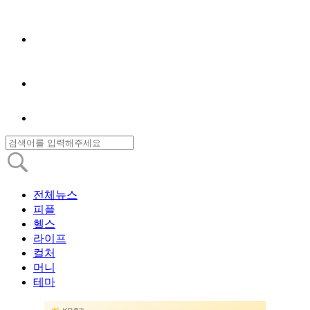
전체뉴스
피플
헬스
라이프
컬처
머니
테마