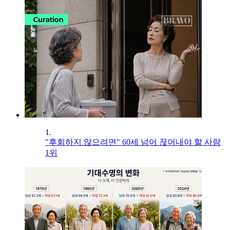
1.
"후회하지 않으려면" 60세 넘어 끊어내야 할 사람
1위