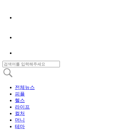
전체뉴스
피플
헬스
라이프
컬처
머니
테마