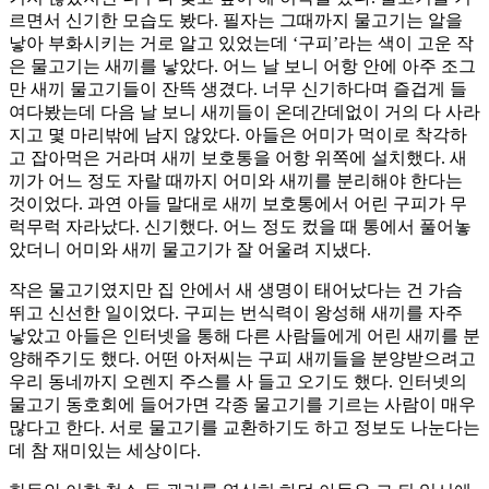
르면서 신기한 모습도 봤다. 필자는 그때까지 물고기는 알을
낳아 부화시키는 거로 알고 있었는데 ‘구피’라는 색이 고운 작
은 물고기는 새끼를 낳았다. 어느 날 보니 어항 안에 아주 조그
만 새끼 물고기들이 잔뜩 생겼다. 너무 신기하다며 즐겁게 들
여다봤는데 다음 날 보니 새끼들이 온데간데없이 거의 다 사라
지고 몇 마리밖에 남지 않았다. 아들은 어미가 먹이로 착각하
고 잡아먹은 거라며 새끼 보호통을 어항 위쪽에 설치했다. 새
끼가 어느 정도 자랄 때까지 어미와 새끼를 분리해야 한다는
것이었다. 과연 아들 말대로 새끼 보호통에서 어린 구피가 무
럭무럭 자라났다. 신기했다. 어느 정도 컸을 때 통에서 풀어놓
았더니 어미와 새끼 물고기가 잘 어울려 지냈다.
작은 물고기였지만 집 안에서 새 생명이 태어났다는 건 가슴
뛰고 신선한 일이었다. 구피는 번식력이 왕성해 새끼를 자주
낳았고 아들은 인터넷을 통해 다른 사람들에게 어린 새끼를 분
양해주기도 했다. 어떤 아저씨는 구피 새끼들을 분양받으려고
우리 동네까지 오렌지 주스를 사 들고 오기도 했다. 인터넷의
물고기 동호회에 들어가면 각종 물고기를 기르는 사람이 매우
많다고 한다. 서로 물고기를 교환하기도 하고 정보도 나눈다는
데 참 재미있는 세상이다.