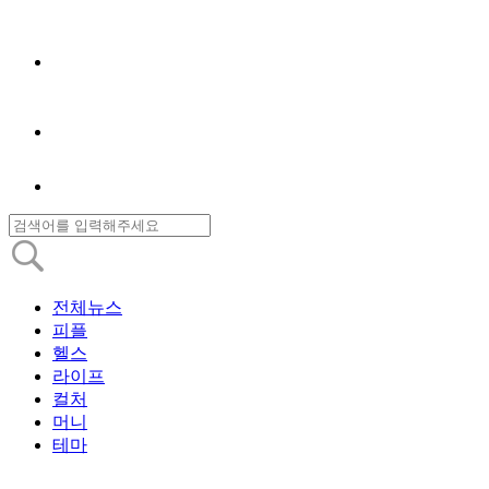
전체뉴스
피플
헬스
라이프
컬처
머니
테마