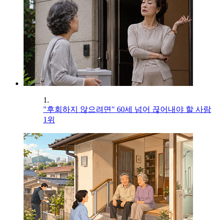
1.
"후회하지 않으려면" 60세 넘어 끊어내야 할 사람
1위