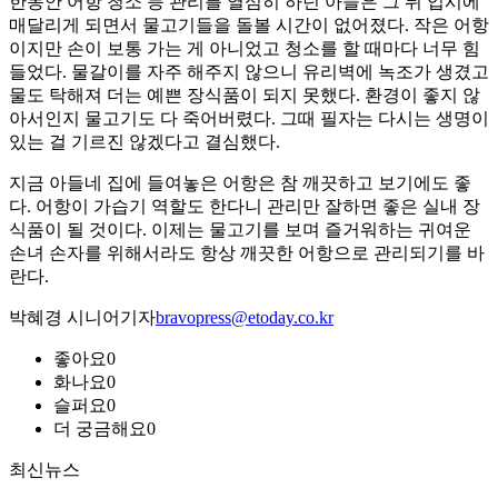
한동안 어항 청소 등 관리를 열심히 하던 아들은 그 뒤 입시에
매달리게 되면서 물고기들을 돌볼 시간이 없어졌다. 작은 어항
이지만 손이 보통 가는 게 아니었고 청소를 할 때마다 너무 힘
들었다. 물갈이를 자주 해주지 않으니 유리벽에 녹조가 생겼고
물도 탁해져 더는 예쁜 장식품이 되지 못했다. 환경이 좋지 않
아서인지 물고기도 다 죽어버렸다. 그때 필자는 다시는 생명이
있는 걸 기르진 않겠다고 결심했다.
지금 아들네 집에 들여놓은 어항은 참 깨끗하고 보기에도 좋
다. 어항이 가습기 역할도 한다니 관리만 잘하면 좋은 실내 장
식품이 될 것이다. 이제는 물고기를 보며 즐거워하는 귀여운
손녀 손자를 위해서라도 항상 깨끗한 어항으로 관리되기를 바
란다.
박혜경 시니어기자
bravopress@etoday.co.kr
좋아요
0
화나요
0
슬퍼요
0
더 궁금해요
0
최신뉴스