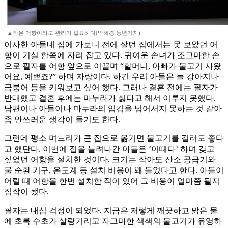
▲작은 어항이라도 관리가 필요하다(박혜경 동년기자)
이사한 아들네 집에 가보니 전에 살던 집에서는 못 보았던 어
항이 거실 한쪽에 자리 잡고 있다. 귀여운 손녀가 조그마한 손
으로 필자를 어항 앞으로 이끌며 “할머니, 아빠가 물고기 사왔
어요, 예쁘죠?” 하며 자랑이다. 하긴 우리 아들은 늘 강아지나
금붕어 등을 키워보고 싶어 했다. 그러나 결혼 전에는 필자가
반대했고 결혼 후에는 마누라가 싫다고 해서 이루지 못했다.
남편이나 아들이나 마누라의 입김을 넘어서지 못하는 것 같아
좀 안쓰러운 생각이 들기도 한다.
그런데 평소 며느리가 큰 집으로 옮기면 물고기를 길러도 좋다
고 했단다. 이번에 집을 늘려나간 아들은 ‘이때다’ 하며 갖고
싶었던 어항을 설치한 것이다. 크기는 작아도 산소 공급기와
물 순환 기구, 온도계 등 설치 비용이 꽤 들었다고 한다. 아들이
어릴 때 어항을 한번 설치한 적이 있어 그 비용이 얼마쯤 될지
짐작이 됐다.
필자는 내심 걱정이 되었다. 지금은 저렇게 깨끗하고 맑은 물
에 초록 수초가 살랑거리고 자그마한 색색의 물고기가 유영하