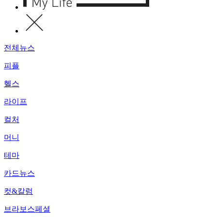
전체뉴스
피플
헬스
라이프
컬처
머니
테마
카드뉴스
컷&칼럼
브라보스페셜