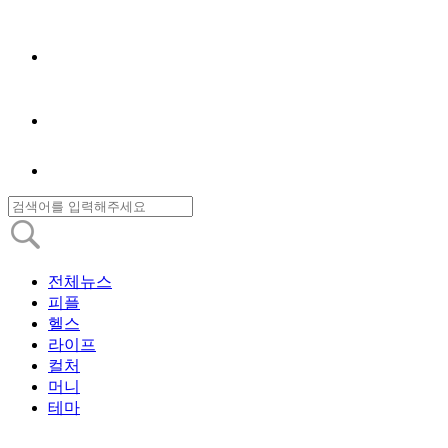
전체뉴스
피플
헬스
라이프
컬처
머니
테마