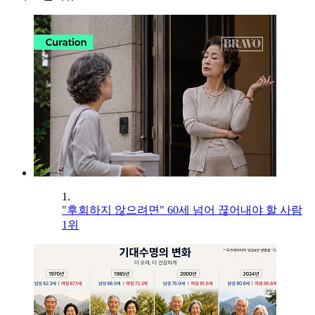
1.
"후회하지 않으려면" 60세 넘어 끊어내야 할 사람
1위