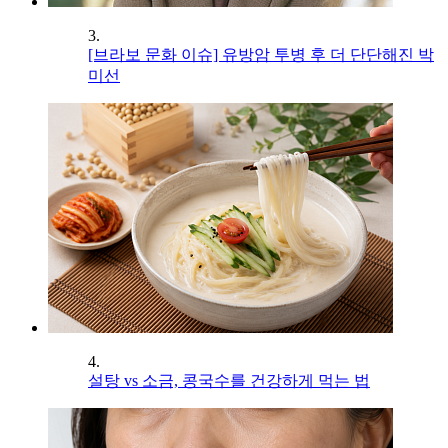
3.
[브라보 문화 이슈] 유방암 투병 후 더 단단해진 박
미선
4.
설탕 vs 소금, 콩국수를 건강하게 먹는 법