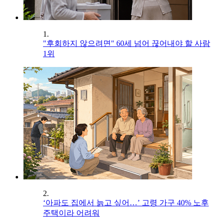
1.
"후회하지 않으려면" 60세 넘어 끊어내야 할 사람
1위
2.
‘아파도 집에서 늙고 싶어…’ 고령 가구 40% 노후
주택이라 어려워