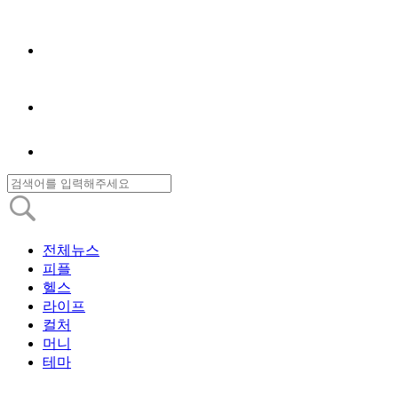
전체뉴스
피플
헬스
라이프
컬처
머니
테마