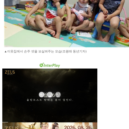
▲이웃집에서 손주 셋을 보살펴주는 모습(조왕래 동년기자)