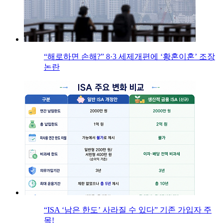
“해로하면 손해?” 8·3 세제개편에 ‘황혼이혼’ 조장
논란
“ISA ‘남은 한도’ 사라질 수 있다” 기존 가입자 주
목!