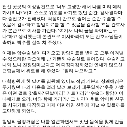
전신 곳곳의 이상발견으로 ‘너무 고생만 해서 나를 미리 데려
가시려나?’하며 스스로 위로를 하기도 했던 순간, 검사결과마
다 승전보가 전해졌다. 걱정이 반으로 줄어든 순간 수술할 수
있음에 감사하고 항암치료를 할 수 있음을 감사할 즈음 간호사
가 본관으로 이사를 가란다. ‘여기서 나의 끝을 봐야하는구
나’하고 생각했는데 본관으로 이사하라며 모든 간호사님들이
축하의 박수를 살짝 쳐 주셨다.
이제는 암수술 날이 다가오고 항암치료를 받아도 모두 이겨낼
수 있으리란 각오아래 난 거뜬히 수술실로 들어갔다. 수술하고
나와 보니 친정엄마보다도 더 다정다감하셨던 연세가 많으신
큰형님께서 위로를 해 주셨다. “빨리 나으라고.”
대학병원에 한 달여를 입원해 있어도 점점 기분의 상쾌해짐은
무거웠던 나의 마음을 멀리 날려 보냈기 때문일까? ‘훗훗 가발
은 어떤 걸로 맞출까? 단발머리? 커트머리?’ ‘수술과 항암이여
나에게로 오라. 너와 함께 가리라.’ 그 시간이후로 암이란 친구
를 사귀기로 다짐하고 이제 어찌하면 친하게 지낼 수 있을까를
고민하게 되었다.
항암의 울렁거림은 나를 얼큰하면서도 맛난 음식을 찾게 만들