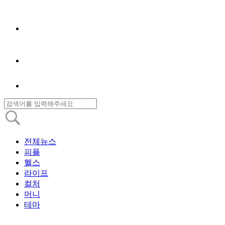
전체뉴스
피플
헬스
라이프
컬처
머니
테마