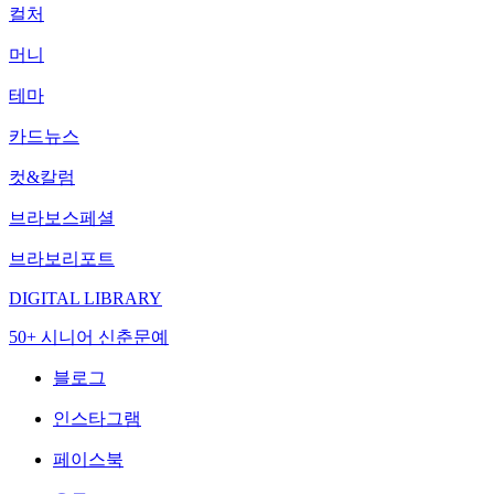
컬처
머니
테마
카드뉴스
컷&칼럼
브라보스페셜
브라보리포트
DIGITAL LIBRARY
50+ 시니어 신춘문예
블로그
인스타그램
페이스북