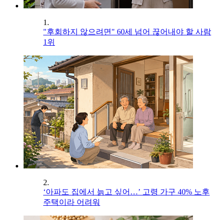
1.
"후회하지 않으려면" 60세 넘어 끊어내야 할 사람
1위
2.
‘아파도 집에서 늙고 싶어…’ 고령 가구 40% 노후
주택이라 어려워