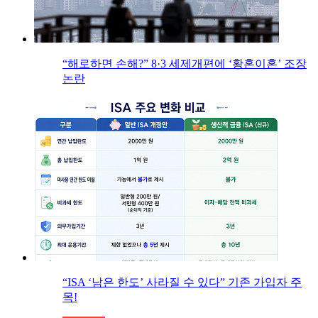
“해로하면 손해?” 8·3 세제개편에 ‘황혼이혼’ 조장
논란
“ISA ‘남은 한도’ 사라질 수 있다” 기존 가입자 주
목!