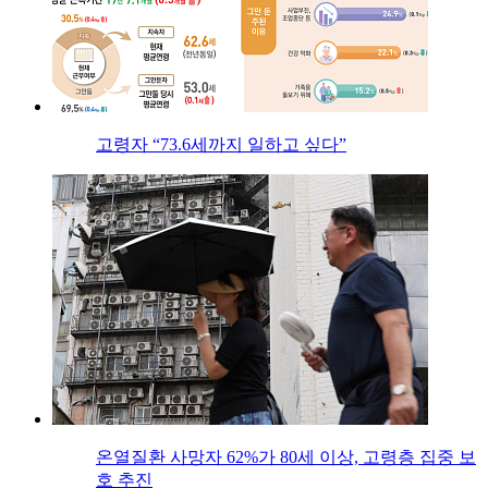
고령자 “73.6세까지 일하고 싶다”
온열질환 사망자 62%가 80세 이상, 고령층 집중 보
호 추진