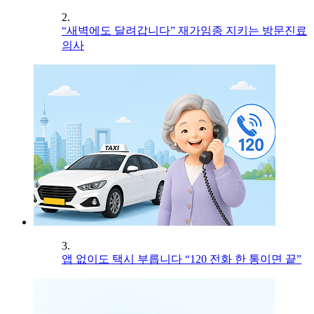
2.
“새벽에도 달려갑니다” 재가임종 지키는 방문진료
의사
3.
앱 없이도 택시 부릅니다 “120 전화 한 통이면 끝”