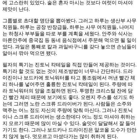
에 고스란히 있었다. 술은 혼자 마시는 것보다 여럿이 마셔야
제맛이 난다.
그룹별로 초대할 명단을 뽑아봤다. 그러고 하루는 생산부 사무
직원들, 하루는 공장 반장급들, 하루는 사무 여직원들, 나머지
는 하청사 부부들을 따로 부를 계획을 세웠다. 안주와 식사는
마른안주에 중국집 등 동네 음식점에서 주문해 먹으면 될 일이
었다. 과일은 통째로 칼과 과일바구니를 갖다 놓으면 손님들이
알아서 깎아 먹으면 됐다.
필자의 특기는 진토닉 칵테일을 직접 만들어 제공하는 것이다.
특기라 할 것도 없는 것이 제조방법이 너무나 간단하다. 드라
이진이나 보드카에 토닉워터를 타고 통조림에서 꺼낸 빨간 체
리 하나를 넣어주면 훌륭한 진토닉 칵테일이 된다. 주량에 따
라 토닉워터의 양을 조절하면 된다. 투명한 크리스털 잔에 담
긴 빨간 체리 때문에 보기에도 좋다. 오렌지 주스를 섞기도 하
는데 그러면 노란 스크류 드라이버가 된다. 사람들은 소주와
맥주는 어느 정도 자신의 주량에 맞춰 마신다. 그러나 진토닉
이나 스크류 드라이버는 생소한데다 어느 정도 마셔야 취하는
지 모르기 때문에 많이 마실 수 있다. 술맛이 달달해서 잘 들어
가기도 한다. 그러나 보드카나 드라이진은 알코올 도수가 만만
치 않게 높다. 멋모르고 마셨다가는 많이 취하게 된다.