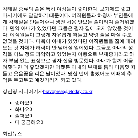
칵테일 종류의 술은 특히 여성들이 좋아한다. 보기에도 좋고
마시기에도 달달하기 때문이다. 여직원들과 하청사 부인들에
게 칵테일을 만들어주니 생전 처음 맛보는 술이라며 즐거워했
다. 만약 아내가 있었다면 그들은 필자 집에 오지 않았을 것이
다. 여직원들이 그렇게 자유롭게 떠들고 양껏 술을 마실 수도
없었을 것이다. 더욱이 아내가 있었다면 여직원들을 집에 데려
오는 것 자체가 허락이 안 떨어질 일이었다. 그들도 아내의 성
격을 어느 정도 파악하고 있었는지 여행으로 부재중이라고 하
자 부담 없는 표정으로 필자 집을 방문했다. 아내가 함께 어울
려줬다면 더 좋았겠지만 어쨌든 아내의 부재를 틈타 마음껏 떠
들고 웃음꽃을 피운 날이었다. 몇십 년이 흘렀어도 이때의 추
억은 두고두고 얘깃거리가 되고 있다.
강신영 시니어기자
bravopress@etoday.co.kr
좋아요
0
화나요
0
슬퍼요
0
더 궁금해요
0
최신뉴스