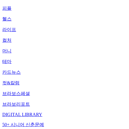
피플
헬스
라이프
컬처
머니
테마
카드뉴스
컷&칼럼
브라보스페셜
브라보리포트
DIGITAL LIBRARY
50+ 시니어 신춘문예