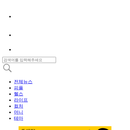
전체뉴스
피플
헬스
라이프
컬처
머니
테마