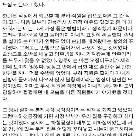
느낌도 든다고 했다.
한번은 직장에서 퇴근할 때 부하 직원을 집으로 데리고 간 적
이 있다. 다음 날부터 연휴라서 시간적 여유도 있었고 좀 더 가
까워지는 데는 그게 가장 좋은 방법이라고 생각했기 때문이다.
그러나 현관문을 열고 들어가자 아내의 표정이 싸늘했다. 손님
을 싫어하는 데다가 연락도 없이 손님을 데려왔다는 항의의 표
시였다. 그러고는 안방으로 들어가서 나오지 않는 것이었다.
술상으로 소반을 내놓고 양주병을 꺼내 가져왔는데 안주거리
를 도무지 찾을 수 없었다. 양주에는 마른 오징어구이가 제격
인데 보이지 않았다. 냉장고 안에서 급한 대로 술안주 될 만한
반찬을 꺼내 먹을 수밖에 없었다. 부하 직원은 필자의 아내가
안방에 들어가서 나오자 않자 불청객이라는 입장이 불편한 모
양이었다. 아마도 부하 직원은 직장에서 아내의 냉랭한 태도와
당황하며 쩔쩔매던 내 모습을 다른 직원들에게 얘기했을 것이
다.
그 당시 필자는 봉제공장 공장장이라는 직책을 가지고 있었다.
그런데 하청공장에 가면 사장 부부가 우리 집을 구경하고 싶다
는 것이었다. 당시에는 하청공장이 대부분 지하실이었는데 서
울 강남에 있는 우리 집은 어떻게 꾸며놓고 사는지 궁금하다는
것이었다. 그렇다고 집에 초대했다가 아내가 냉랭하게 대하면