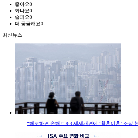
좋아요
0
화나요
0
슬퍼요
0
더 궁금해요
0
최신뉴스
“해로하면 손해?” 8·3 세제개편에 ‘황혼이혼’ 조장 