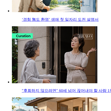
‘경험 無도 환영’ 생애 첫 일자리 도전 설명서
"후회하지 않으려면" 60세 넘어 끊어내야 할 사람 1