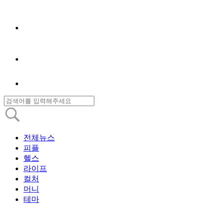
전체뉴스
피플
헬스
라이프
컬처
머니
테마