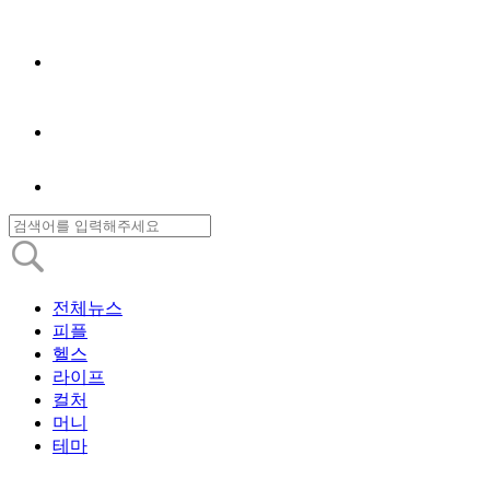
전체뉴스
피플
헬스
라이프
컬처
머니
테마