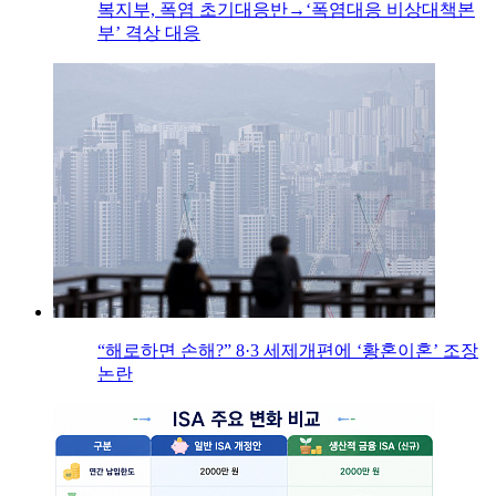
복지부, 폭염 초기대응반→‘폭염대응 비상대책본
부’ 격상 대응
“해로하면 손해?” 8·3 세제개편에 ‘황혼이혼’ 조장
논란