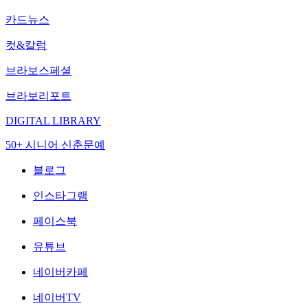
카드뉴스
컷&칼럼
브라보스페셜
브라보리포트
DIGITAL LIBRARY
50+ 시니어 신춘문예
블로그
인스타그램
페이스북
유튜브
네이버카페
네이버TV