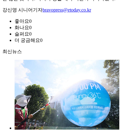
강신영 시니어기자
bravopress@etoday.co.kr
좋아요
0
화나요
0
슬퍼요
0
더 궁금해요
0
최신뉴스