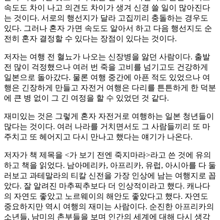
속도도 차이 나고 의견도 차이가 생겨 신경 쓸 일이 많아진다
는 것이다. 서로의 행선지가 달라 고집끼리 충돌하는 경우도
있다. 그러나 혼자 가면 속도도 알아서 하고 다음 행선지도 순
전히 혼자 결정할 수 있다는 장점이 있다는 것이다.
저자는 여행 전 혈뇨가 나오는 신장병을 앓던 사람이다. 출발
전 많이 걱정했으나 여러 번 죽을 고비를 넘기고도 건강하게
일본으로 돌아갔다. 물론 여행 중간에 아픈 적도 있었으나 여
행은 긴장하게 만들고 자전거 여행은 다리를 튼튼하게 한 덕분
에 큰 병 없이 그 긴 여정을 할 수 있었던 것 같다.
재미있는 것은 그렇게 혼자 자전거로 여행하는 일본 청년들이
많다는 것이다. 여러 나라를 거치면서도 그 사람들끼리 또 마
주치고 또 헤어지고 다시 만나고 했다는 얘기가 나온다.
저자가 책 제목을 <가 보기 전엔 죽지마라>라고 쓴 것에 유의
하고 책을 읽었다. 남아메리카, 아프리카, 유럽, 아시아를 다 둘
러보고 과테말라의 티칼 신전을 가장 인상에 남는 여행지로 꼽
았다. 잘 알려진 마추픽추보다 더 인상적이라고 했다. 캐나다
의 자연도 좋았고 노르웨이의 해안도 좋았다고 했다. 자연도
중요하지만 역시 여행의 재미는 사람이다. 순진한 아프리카의
소년들, 남미의 촌부들을 보며 인간의 세계에 대해 다시 생각