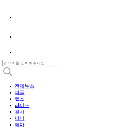
전체뉴스
피플
헬스
라이프
컬처
머니
테마