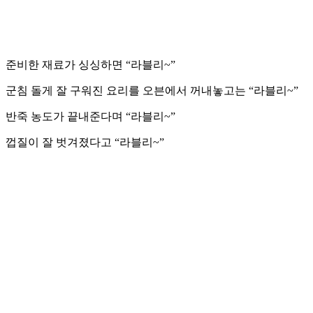
준비한 재료가 싱싱하면 “라블리~”
군침 돌게 잘 구워진 요리를 오븐에서 꺼내놓고는 “라블리~”
반죽 농도가 끝내준다며 “라블리~”
껍질이 잘 벗겨졌다고 “라블리~”