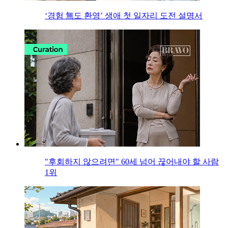
‘경험 無도 환영’ 생애 첫 일자리 도전 설명서
"후회하지 않으려면" 60세 넘어 끊어내야 할 사람
1위