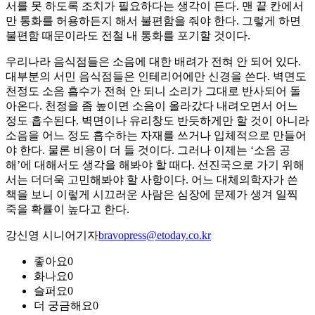
서를 못 하도록 조치가 필요하다는 생각이 든다. 맨 끝 칸에서
만 통화를 허용하든지 해서 불편함을 줘야 한다. 그렇게 하면
불편함 때문이라도 전철 내 통화를 포기할 것이다.
우리나라 음식점들은 소음에 대한 배려가 전혀 안 되어 있다.
대부분의 서민 음식점들은 인테리어에만 신경을 쓴다. 벽면도
천정도 소음 흡수가 전혀 안 되니 소리가 그대로 반사되어 돌
아온다. 천정을 좀 높이면 소음이 올라갔다 내려오면서 어느
정도 흡수된다. 벽면이나 유리창도 반듯하게만 할 것이 아니라
소음을 어느 정도 흡수하는 자재를 쓰거나 입체적으로 만들어
야 한다. 물론 비용이 더 들 것이다. 그러나 이제는 ‘소음 공
해’에 대해서도 생각을 해봐야 할 때다. 선진국으로 가기 위해
서는 더더욱 고민해봐야 할 사항이다. 어느 대체의학자가 쓴
책을 보니 이렇게 시끄러운 사람은 심장에 문제가 생겨 일찍
죽을 확률이 높다고 한다.
강신영 시니어기자
bravopress@etoday.co.kr
좋아요
0
화나요
0
슬퍼요
0
더 궁금해요
0