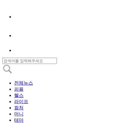
전체뉴스
피플
헬스
라이프
컬처
머니
테마