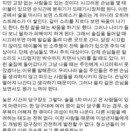
지만 교양 없는 사람들도 있는 것이다. 시끄러운 손님들 몇 테
이블이 있으면 순식간에 분위기가 도떼기시장처럼 된다. 이런
곳에서 술을 마시다 보면 스트레스가 풀리는 게 아니라 오히려
스트레스가 더 쌓인다. 같이 소리를 지르다 보면 싸움이 나기
도 한다. 한창 젊을 때는 싸움을 하기도 했다. 그러나 나이가 들
다 보니 필자가 피해야지 하게 된다. 그래서 술집을 들어갈 때
시끄러우면 아예 발길을 돌려 다른 곳으로 간다. 당장 시끄럽
지 않아도 테이블에 빈 소주병이 잔뜩 올라가 있으면 주의 대
상이다. 단체 손님들도 역시 주의 대상이다. 단체 손님들은 말
소리도 시끄럽지만 박수까지 치면서 난리를 칠 때도 있다. 이
런 술집에 들어갔다가 그냥 나올 때는 주인에게 시끄러워서 못
앉겠다는 이유를 말해준다. 우리나라 술집 주인들은 주변 손님
들 생각하지 않고 떠드는 사람들을 자제시키지 않는다. 손님이
떨어져 나간다고 생각하기 때문이다. 그러나 필자 같은 손님을
보면서도 뭔가 느껴야 한다.
늦은 시간의 당구장도 그렇다. 술을 1차 마시고 온 사람들이 있
게 마련이다. 한 당구대에 여러 명이 같이 당구를 치는 경우, 승
부욕이 더해져 한 큐마다 괴성이 터져 나온다. 다른 사람을 배
려하는 태도는 전혀 없다. 이런 사람들 때문에 미성년자들에게
도 개방된 당구장이 건전하게 발전할 수 없다. 청소년들이 어
른들의 이런 모습을 보고 뭘 배우겠는가.