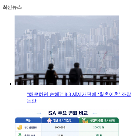
최신뉴스
“해로하면 손해?” 8·3 세제개편에 ‘황혼이혼’ 조장
논란