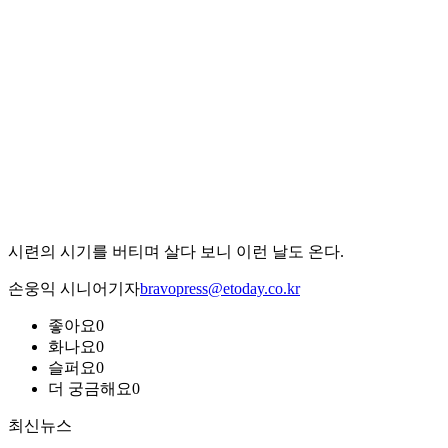
시련의 시기를 버티며 살다 보니 이런 날도 온다.
손웅익 시니어기자
bravopress@etoday.co.kr
좋아요
0
화나요
0
슬퍼요
0
더 궁금해요
0
최신뉴스