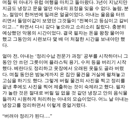
며칠 뒤 아내가 유럽 여행을 마치고 돌아왔다. 3년이 지났지만
지금도 냉장고 문을 열던 아내의 표정을 잊을 수 없다. 놀람, 분
노, 절망이 한꺼번에 밀려온 얼굴이었다. 아내는 울음을 터뜨
리면서 돌덩이같이 보였던 그것들이 “전복이고 등심이고 갈비
이고…” 하면서 다시 갖다 놓으라고 소리소리 질렀다. 충분히
예상했던 악몽의 시간이었다. 결국 필자는 돈을 왕창 물어야
했고 그동안의 시련보다 몇 배 더 처절한 시간을 보내야만 했
다.
얼마 전, 아내는 ‘정리수납 전문가 과정’ 공부를 시작하더니 그
동안 안 쓰던 그릇이며 플라스틱 용기, 수저 등을 버리기 시작
했다. 베란다도 정리하고 옷장에서 오래된 옷들도 골라 버렸
다. 며칠 동안은 밤늦게까지 온 집안 물건을 거실에 펼쳐놓고
고심을 하기도 했다. 그렇게 버릴 물건의 사진을 찍고 정리를
끝낸 후에도 사진을 찍어 제출하는 것이 숙제라고 했다. 필자
가 놀란 것은 절대로 버릴 일 없을 것 같던 냉장고 안의 음식물
들까지 시원하게 처리하는 아내의 모습이었다. 어느 날 아내는
냉장고를 정리하면서 이렇게 중얼거렸다.
“버려야 정리가 된다….”