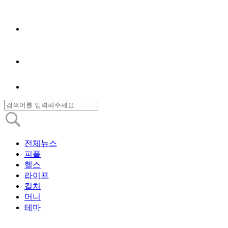
전체뉴스
피플
헬스
라이프
컬처
머니
테마