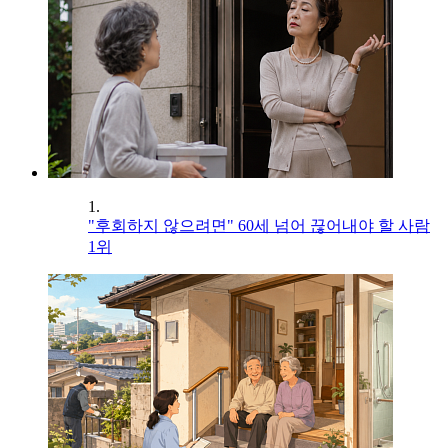
1.
"후회하지 않으려면" 60세 넘어 끊어내야 할 사람
1위