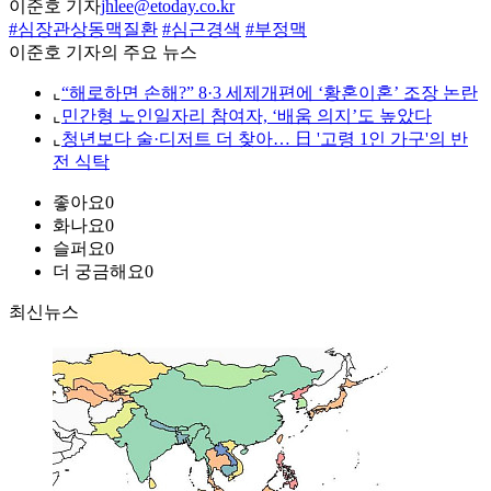
이준호 기자
jhlee@etoday.co.kr
#심장관상동맥질환
#심근경색
#부정맥
이준호 기자의 주요 뉴스
⌞
“해로하면 손해?” 8·3 세제개편에 ‘황혼이혼’ 조장 논란
⌞
민간형 노인일자리 참여자, ‘배움 의지’도 높았다
⌞
청년보다 술·디저트 더 찾아… 日 '고령 1인 가구'의 반
전 식탁
좋아요
0
화나요
0
슬퍼요
0
더 궁금해요
0
최신뉴스