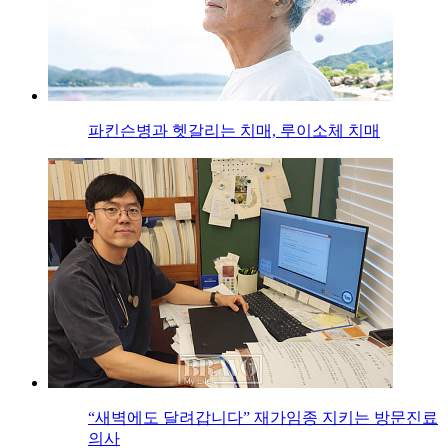
파킨슨병과 헷갈리는 치매, 루이소체 치매
“새벽에도 달려갑니다” 재가임종 지키는 방문진료
의사