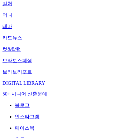
컬처
머니
테마
카드뉴스
컷&칼럼
브라보스페셜
브라보리포트
DIGITAL LIBRARY
50+ 시니어 신춘문예
블로그
인스타그램
페이스북