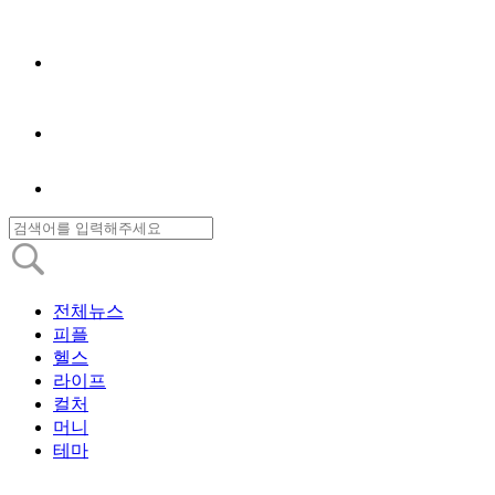
전체뉴스
피플
헬스
라이프
컬처
머니
테마