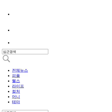
전체뉴스
피플
헬스
라이프
컬처
머니
테마