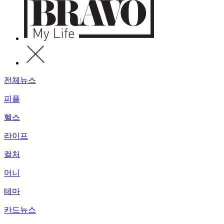
전체뉴스
피플
헬스
라이프
컬처
머니
테마
카드뉴스