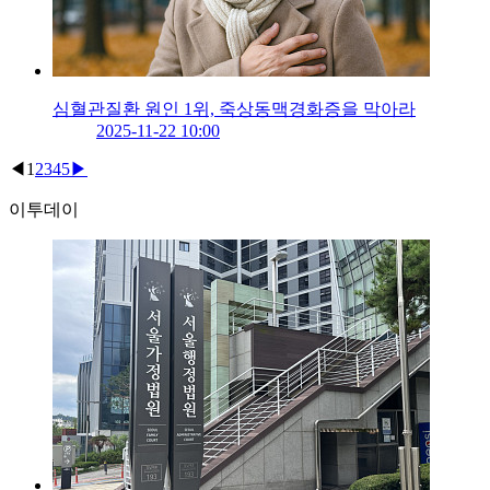
심혈관질환 원인 1위, 죽상동맥경화증을 막아라
2025-11-22 10:00
◀
1
2
3
4
5
▶
이투데이