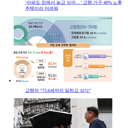
‘아파도 집에서 늙고 싶어…’ 고령 가구 40% 노후
주택이라 어려워
고령자 “73.6세까지 일하고 싶다”