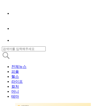
전체뉴스
피플
헬스
라이프
컬처
머니
테마