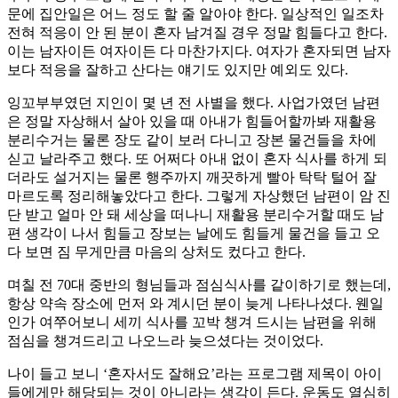
문에 집안일은 어느 정도 할 줄 알아야 한다. 일상적인 일조차
전혀 적응이 안 된 분이 혼자 남겨질 경우 정말 힘들다고 한다.
이는 남자이든 여자이든 다 마찬가지다. 여자가 혼자되면 남자
보다 적응을 잘하고 산다는 얘기도 있지만 예외도 있다.
잉꼬부부였던 지인이 몇 년 전 사별을 했다. 사업가였던 남편
은 정말 자상해서 살아 있을 때 아내가 힘들어할까봐 재활용
분리수거는 물론 장도 같이 보러 다니고 장본 물건들을 차에
싣고 날라주고 했다. 또 어쩌다 아내 없이 혼자 식사를 하게 되
더라도 설거지는 물론 행주까지 깨끗하게 빨아 탁탁 털어 잘
마르도록 정리해놓았다고 한다. 그렇게 자상했던 남편이 암 진
단 받고 얼마 안 돼 세상을 떠나니 재활용 분리수거할 때도 남
편 생각이 나서 힘들고 장보는 날에도 힘들게 물건을 들고 오
다 보면 짐 무게만큼 마음의 상처도 컸다고 한다.
며칠 전 70대 중반의 형님들과 점심식사를 같이하기로 했는데,
항상 약속 장소에 먼저 와 계시던 분이 늦게 나타나셨다. 웬일
인가 여쭈어보니 세끼 식사를 꼬박 챙겨 드시는 남편을 위해
점심을 챙겨드리고 나오느라 늦으셨다는 것이었다.
나이 들고 보니 ‘혼자서도 잘해요’라는 프로그램 제목이 아이
들에게만 해당되는 것이 아니라는 생각이 든다. 운동도 열심히