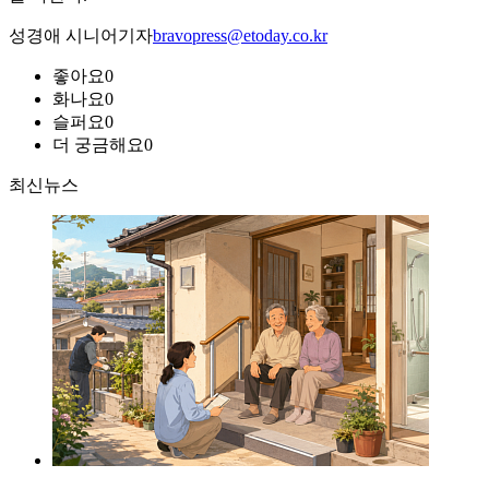
성경애 시니어기자
bravopress@etoday.co.kr
좋아요
0
화나요
0
슬퍼요
0
더 궁금해요
0
최신뉴스