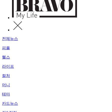
전체뉴스
피플
헬스
라이프
컬처
머니
테마
카드뉴스