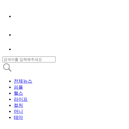
전체뉴스
피플
헬스
라이프
컬처
머니
테마