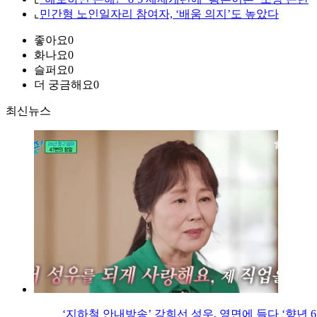
⌞
민간형 노인일자리 참여자, ‘배움 의지’도 높았다
좋아요
0
화나요
0
슬퍼요
0
더 궁금해요
0
최신뉴스
‘지하철 안내방송’ 강희선 성우, 영면에 들다 ‘향년 6