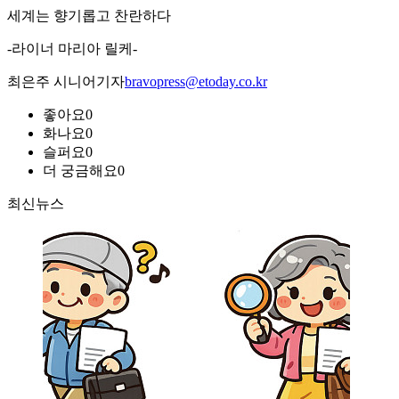
세계는 향기롭고 찬란하다
-라이너 마리아 릴케-
최은주 시니어기자
bravopress@etoday.co.kr
좋아요
0
화나요
0
슬퍼요
0
더 궁금해요
0
최신뉴스