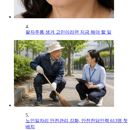
4.
팔자주름 생겨 고민이라면 지금 해야 할 일
5.
노인일자리 안전관리 강화, 안전전담인력 613명 첫
배치