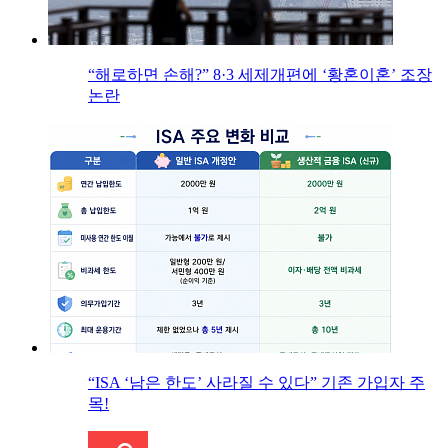
“해로하면 손해?” 8·3 세제개편에 ‘황혼이혼’ 조장
논란
“ISA ‘남은 한도’ 사라질 수 있다” 기존 가입자 주
목!