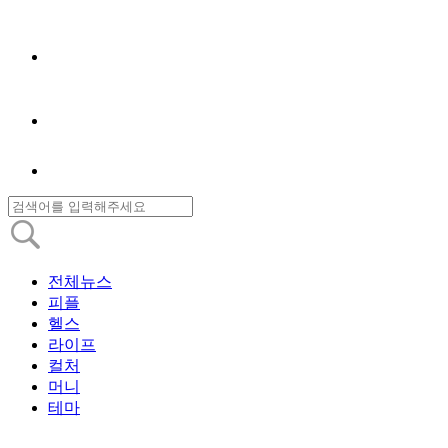
전체뉴스
피플
헬스
라이프
컬처
머니
테마