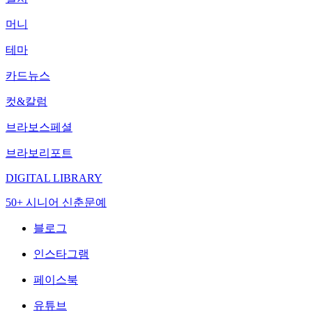
머니
테마
카드뉴스
컷&칼럼
브라보스페셜
브라보리포트
DIGITAL LIBRARY
50+ 시니어 신춘문예
블로그
인스타그램
페이스북
유튜브