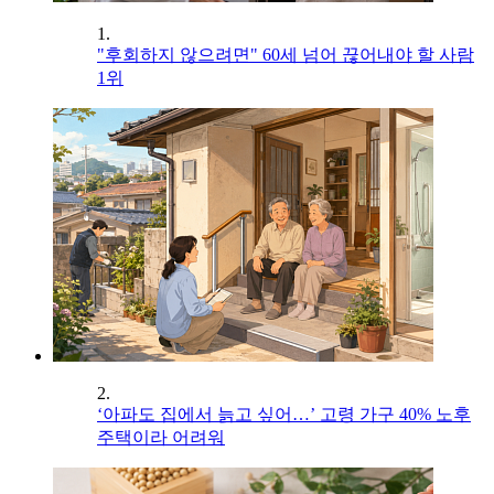
1.
"후회하지 않으려면" 60세 넘어 끊어내야 할 사람
1위
2.
‘아파도 집에서 늙고 싶어…’ 고령 가구 40% 노후
주택이라 어려워