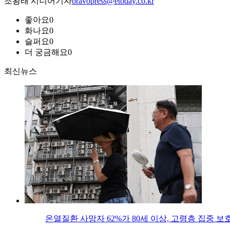
조왕래 시니어기자
bravopress@etoday.co.kr
좋아요
0
화나요
0
슬퍼요
0
더 궁금해요
0
최신뉴스
온열질환 사망자 62%가 80세 이상, 고령층 집중 보