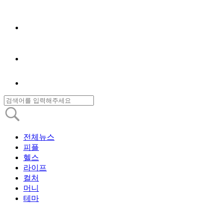
전체뉴스
피플
헬스
라이프
컬처
머니
테마