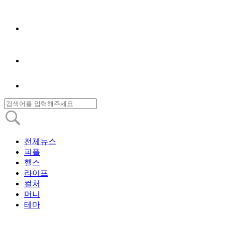
전체뉴스
피플
헬스
라이프
컬처
머니
테마