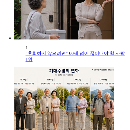
1.
"후회하지 않으려면" 60세 넘어 끊어내야 할 사람
1위