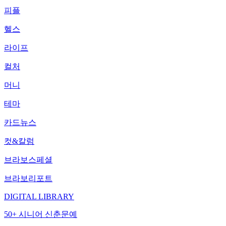
피플
헬스
라이프
컬처
머니
테마
카드뉴스
컷&칼럼
브라보스페셜
브라보리포트
DIGITAL LIBRARY
50+ 시니어 신춘문예