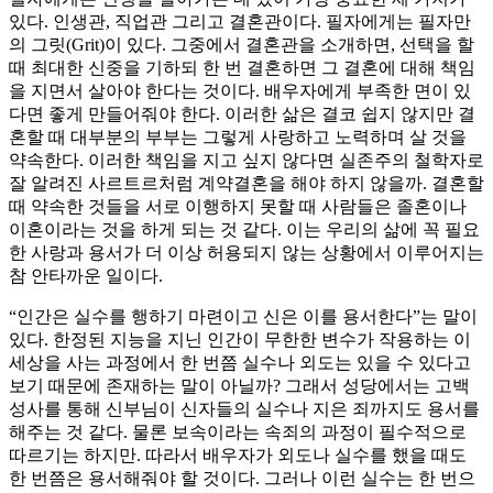
있다. 인생관, 직업관 그리고 결혼관이다. 필자에게는 필자만
의 그릿(Grit)이 있다. 그중에서 결혼관을 소개하면, 선택을 할
때 최대한 신중을 기하되 한 번 결혼하면 그 결혼에 대해 책임
을 지면서 살아야 한다는 것이다. 배우자에게 부족한 면이 있
다면 좋게 만들어줘야 한다. 이러한 삶은 결코 쉽지 않지만 결
혼할 때 대부분의 부부는 그렇게 사랑하고 노력하며 살 것을
약속한다. 이러한 책임을 지고 싶지 않다면 실존주의 철학자로
잘 알려진 사르트르처럼 계약결혼을 해야 하지 않을까. 결혼할
때 약속한 것들을 서로 이행하지 못할 때 사람들은 졸혼이나
이혼이라는 것을 하게 되는 것 같다. 이는 우리의 삶에 꼭 필요
한 사랑과 용서가 더 이상 허용되지 않는 상황에서 이루어지는
참 안타까운 일이다.
“인간은 실수를 행하기 마련이고 신은 이를 용서한다”는 말이
있다. 한정된 지능을 지닌 인간이 무한한 변수가 작용하는 이
세상을 사는 과정에서 한 번쯤 실수나 외도는 있을 수 있다고
보기 때문에 존재하는 말이 아닐까? 그래서 성당에서는 고백
성사를 통해 신부님이 신자들의 실수나 지은 죄까지도 용서를
해주는 것 같다. 물론 보속이라는 속죄의 과정이 필수적으로
따르기는 하지만. 따라서 배우자가 외도나 실수를 했을 때도
한 번쯤은 용서해줘야 할 것이다. 그러나 이런 실수는 한 번으