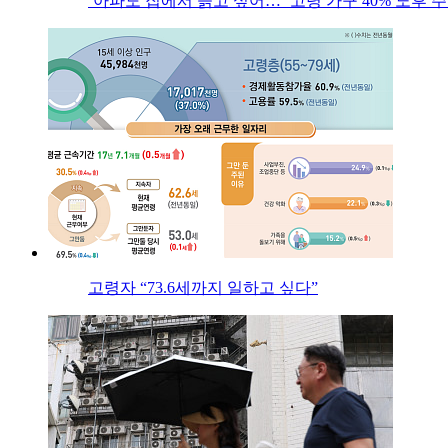
‘아파도 집에서 늙고 싶어…’ 고령 가구 40% 노후
고령자 “73.6세까지 일하고 싶다”