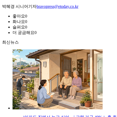
박혜경 시니어기자
bravopress@etoday.co.kr
좋아요
0
화나요
0
슬퍼요
0
더 궁금해요
0
최신뉴스