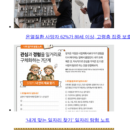
온열질환 사망자 62%가 80세 이상, 고령층 집중 보
‘내게 맞는 일자리 찾기’ 일자리 탐험 노트