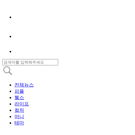
전체뉴스
피플
헬스
라이프
컬처
머니
테마