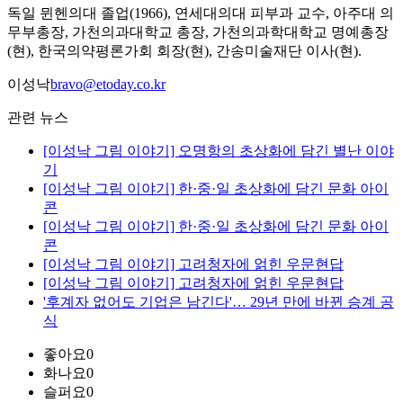
독일 뮌헨의대 졸업(1966), 연세대의대 피부과 교수, 아주대 의
무부총장, 가천의과대학교 총장, 가천의과학대학교 명예총장
(현), 한국의약평론가회 회장(현), 간송미술재단 이사(현).
이성낙
bravo@etoday.co.kr
관련 뉴스
[이성낙 그림 이야기] 오명항의 초상화에 담긴 별난 이야
기
[이성낙 그림 이야기] 한·중·일 초상화에 담긴 문화 아이
콘
[이성낙 그림 이야기] 한·중·일 초상화에 담긴 문화 아이
콘
[이성낙 그림 이야기] 고려청자에 얽힌 우문현답
[이성낙 그림 이야기] 고려청자에 얽힌 우문현답
'후계자 없어도 기업은 남긴다'… 29년 만에 바뀐 승계 공
식
좋아요
0
화나요
0
슬퍼요
0