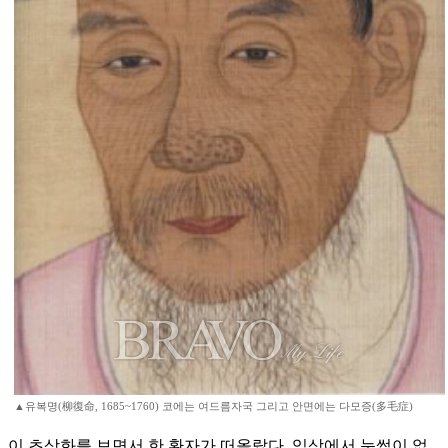
▲유복명(柳復命, 1685~1760) 코에는 여드름자국 그리고 안면에는 다모증(多毛症)
이 초상화를 보면서 한 환자가 떠올랐다. 임상에서 눈썹이 없