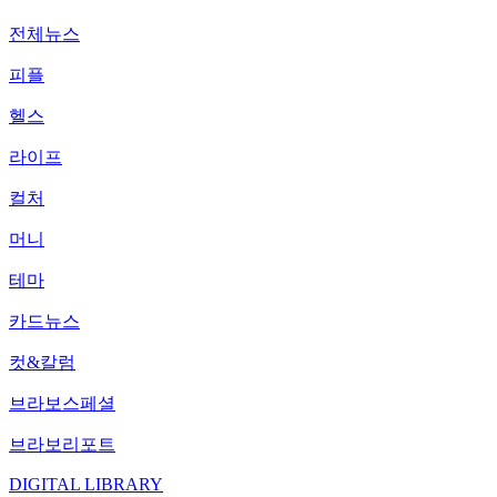
전체뉴스
피플
헬스
라이프
컬처
머니
테마
카드뉴스
컷&칼럼
브라보스페셜
브라보리포트
DIGITAL LIBRARY