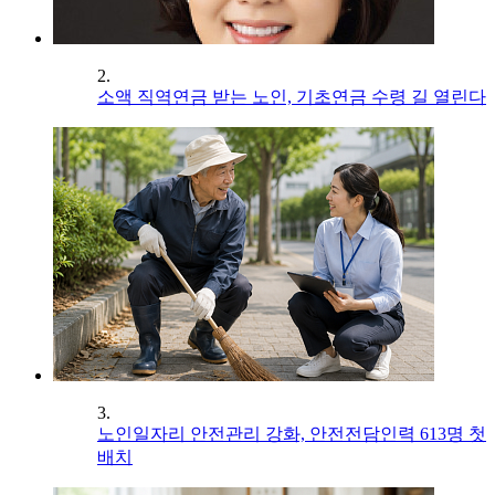
2.
소액 직역연금 받는 노인, 기초연금 수령 길 열린다
3.
노인일자리 안전관리 강화, 안전전담인력 613명 첫
배치