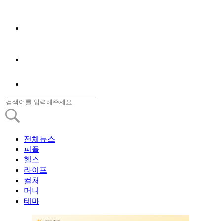
전체뉴스
피플
헬스
라이프
컬처
머니
테마