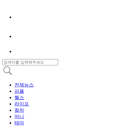
전체뉴스
피플
헬스
라이프
컬처
머니
테마