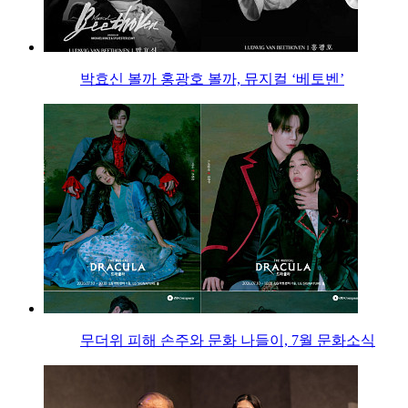
박효신 볼까 홍광호 볼까, 뮤지컬 ‘베토벤’
무더위 피해 손주와 문화 나들이, 7월 문화소식