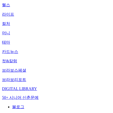
헬스
라이프
컬처
머니
테마
카드뉴스
컷&칼럼
브라보스페셜
브라보리포트
DIGITAL LIBRARY
50+ 시니어 신춘문예
블로그