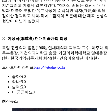
(조끼)나 바지의 색깔이 연한 비취색이라는 것도 우연이 아니
지.” 그리고 이렇게 결론지었다. “청자의 쇠퇴는 조선시대 개
막과 더불어 도입한 유교사상이 순백색인 백자(白瓷)와 맥을
같이한 결과라고 봐야 하네.” 필자의 우문에 대한 혜곡 선생의
현답이 아닌가 싶었다.
>> 이성낙(李成洛) 현대미술관회 회장
독일 뮌헨의대 졸업(1966), 연세대의대 피부과 교수, 아주대 의
무부총장, 가천의과대학교 총장, 가천의과학대학교 명예총장
(현), 한국의약평론가회 회장(현), 간송미술재단 이사(현)
브라보마이라이프
bravo@etoday.co.kr
좋아요
0
화나요
0
슬퍼요
0
더 궁금해요
0
최신뉴스