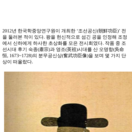
2012년 한국학중앙연구원이 개최한 ‘조선공신(朝鮮功臣)’ 전
을 둘러본 적이 있다. 왕을 헌신적으로 섬긴 공을 인정해 조정
에서 신하에게 하사한 초상화를 모은 전시회였다. 작품 중 조
선시대 후기 숙종(肅宗)과 영조(英祖)시대를 산 오명항(吳命
恒, 1673~1728)의 분무공신상(奮武功臣像)을 보며 몇 가지 단
상이 떠올랐다.