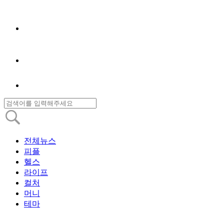
전체뉴스
피플
헬스
라이프
컬처
머니
테마