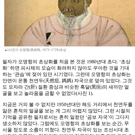
▲[사진1] 오명항(吳命恒, 1673~1728)초상
필자가 오명항의 초상화를 처음 본 것은 1980년대 초다. ‘초상
화’ 하면 피사체의 모습이 화려하지 않아도 우아한 것을 기대
하는 ‘관습’에 젖어 있던 시기였다. 그런데 오명항의 초상화는
안면이 온통 천연두(天然痘, 媽媽) 자국으로 덮여 있었다. 그것
도 모자라 간(肝) 질환 증상과 비슷한 흑달(黑疸)의 새까만 얼
굴을 보고 놀라움을 금할 수 없었다(사진 1).
지금은 거의 볼 수 없지만 1950년대만 해도 거리에서 천연두를
앓은 흔적의 얼굴을 보는 게 그리 어렵지 않았다. 그런 시절의
기억을 공유한 필자로서는 흔히 일컫던 ‘곰보 자국’이 그다지
생소하지 않았다. 그럼에도 오명항의 초상화를 보는 순간, 무
서울 정도로 소름이 끼쳤다. 천연두 자국이 있는 조선시대 초