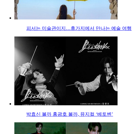
피서는 미술관이지…휴가지에서 만나는 예술 여행
박효신 볼까 홍광호 볼까, 뮤지컬 ‘베토벤’