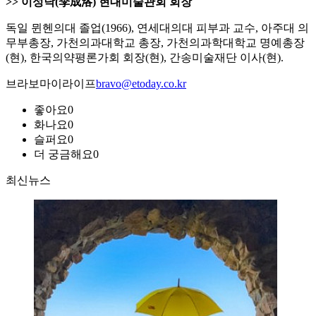
>> 이성낙(李成洛) 현대미술관회 회장
독일 뮌헨의대 졸업(1966), 연세대의대 피부과 교수, 아주대 의
무부총장, 가천의과대학교 총장, 가천의과학대학교 명예총장
(현), 한국의약평론가회 회장(현), 간송미술재단 이사(현).
브라보마이라이프
bravo@etoday.co.kr
좋아요
0
화나요
0
슬퍼요
0
더 궁금해요
0
최신뉴스