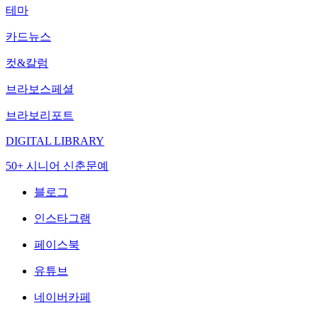
테마
카드뉴스
컷&칼럼
브라보스페셜
브라보리포트
DIGITAL LIBRARY
50+ 시니어 신춘문예
블로그
인스타그램
페이스북
유튜브
네이버카페