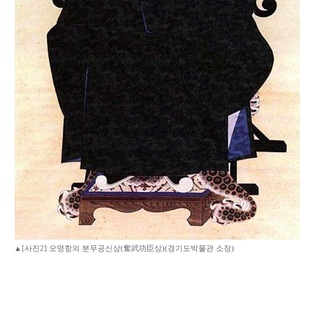
▲[사진2] 오명항의 분무공신상(奮武功臣상)(경기도박물관 소장)