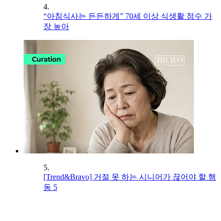
4.
“아침식사는 든든하게” 70세 이상 식생활 점수 가
장 높아
5.
[Trend&Bravo] 거절 못 하는 시니어가 끊어야 할 행
동 5