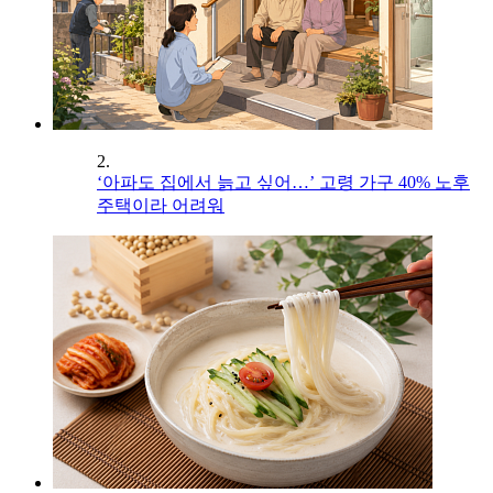
2.
‘아파도 집에서 늙고 싶어…’ 고령 가구 40% 노후
주택이라 어려워