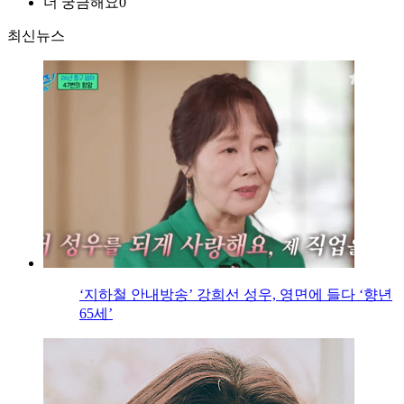
더 궁금해요
0
최신뉴스
‘지하철 안내방송’ 강희선 성우, 영면에 들다 ‘향년
65세’