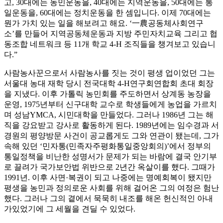
고, 30대에는 농민운동을, 40대에는 지역운동을, 50대에는 통
일운동을, 60대에는 정치운동을 한 셈입니다. 이제 70대에는
뭔가 가치 있는 일을 해보려고 해요. ‘一農공동체사회연구
소’를 만들어 지역공동체운동과 지방 주민자치교육 그리고 협
동조합 네트워크 등 11개 학교 4-H 조직들을 챙겨보고 있습니
다.”
사람농사꾼으로서 사람농사를 짓는 것이 평생 업이었던 그는
서울대 농대 재학 당시 전국대학 4-H연구회연합회 초대 회장
을 지냈다. 이후 가톨릭 농민회를 주도하면서 상계동 농장을
운영, 1975년부터 신구대학 교수로 학생들에게 농업을 가르치
며 성남YMCA, 시민대학을 만들었다. 그러나 1986년 그는 해
직을 강요받고 강사로 활동하게 된다. 1989년에는 임수경과 서
경원의 평양방문 사건이 공교롭게도 그와 연관이 됐는데, 그가
속해 있던 ‘민자통(민족자주평화통일중앙회의)’에서 정부의
통일정책을 비난한 성명서가 문제가 되는 바람에 결국 안기부
로 끌려가 국가보안법 위반으로 2년간 옥살이를 했다. 그때가
1991년. 이후 사면·복권이 되고 나중에는 명예회복이 됐지만
평생을 농민과 정의로운 사회를 위해 걸어온 그의 여정은 험난
했다. 그러나 그의 곁에서 묵묵히 내조를 해온 헌신적인 아내
가있었기에 그 세월을 견딜 수 있었다.