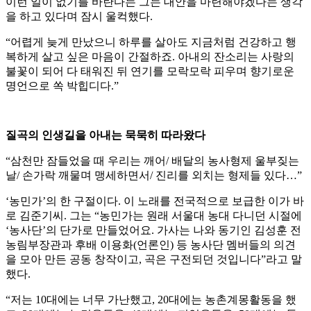
이런 일이 없기를 바란다는 그는 대안을 마련해야겠다는 생각
을 하고 있다며 잠시 울컥했다.
“어렵게 늦게 만났으니 하루를 살아도 지금처럼 건강하고 행
복하게 살고 싶은 마음이 간절하죠. 아내의 잔소리는 사랑의
불꽃이 되어 다 태워진 뒤 연기를 모락모락 피우며 향기로운
명언으로 쏙 박힙디다.”
질곡의 인생길을 아내는 묵묵히 따라왔다
“삼천만 잠들었을 때 우리는 깨어/ 배달의 농사형제 울부짖는
날/ 손가락 깨물며 맹세하면서/ 진리를 외치는 형제들 있다…”
‘농민가’의 한 구절이다. 이 노래를 전국적으로 보급한 이가 바
로 김준기씨. 그는 “농민가는 원래 서울대 농대 다니던 시절에
‘농사단’의 단가로 만들었어요. 가사는 나와 동기인 김성훈 전
농림부장관과 후배 이용화(언론인) 등 농사단 멤버들의 의견
을 모아 만든 공동 창작이고, 곡은 구전되던 것입니다”라고 말
했다.
“저는 10대에는 너무 가난했고, 20대에는 농촌계몽활동을 했