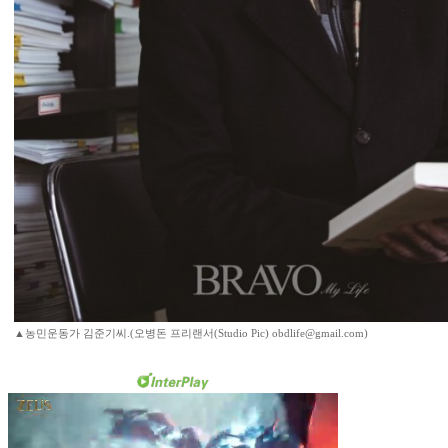
▲농민운동가 김준기씨.(오병돈 프리랜서(Studio Pic) obdlife@gmail.com)