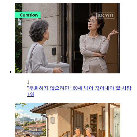
1.
"후회하지 않으려면" 60세 넘어 끊어내야 할 사람
1위