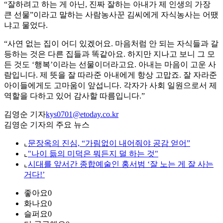
“잘하려고 하는 게 아닌, 진짜 잘하는 아내가 제 인생의 가장
큰 선물”이라고 말하는 사람농사꾼 김씨에게 자식농사는 어땠
냐고 물었다.
“사연 없는 집이 어디 있겠어요. 마음처럼 안 되는 자식들과 갈
등하는 것은 다른 집들과 똑같아요. 하지만 지나고 보니 그 모
든 것도 ‘행복’이라는 선물이더라고요. 아내는 마음이 고운 사
람입니다. 제 뜻을 잘 따라준 아내에게 항상 고맙죠. 잘 자라준
아이들에게도 고마움이 앞섭니다. 각자가 사회 일원으로서 제
역할을 다하고 있어 감사할 따름입니다.”
김영순 기자
kys0701@etoday.co.kr
김영순 기자의 주요 뉴스
⌞
문장옥의 진심, “가림없이 내어줘야 공감 얻어”
⌞
"나이 듦의 미덕은 뭐든지 덜 하는 것"
⌞
시대를 앞서간 종합예술인 홍서범 ‘잘 노는 게 잘 사는
거다!’
좋아요
0
화나요
0
슬퍼요
0