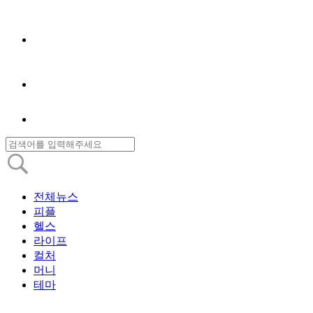
전체뉴스
피플
헬스
라이프
컬처
머니
테마