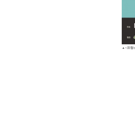
▲<프랑스