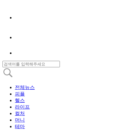
전체뉴스
피플
헬스
라이프
컬처
머니
테마