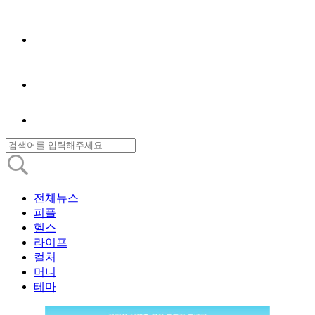
전체뉴스
피플
헬스
라이프
컬처
머니
테마