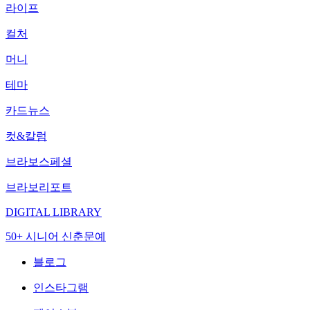
라이프
컬처
머니
테마
카드뉴스
컷&칼럼
브라보스페셜
브라보리포트
DIGITAL LIBRARY
50+ 시니어 신춘문예
블로그
인스타그램