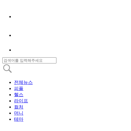
전체뉴스
피플
헬스
라이프
컬처
머니
테마