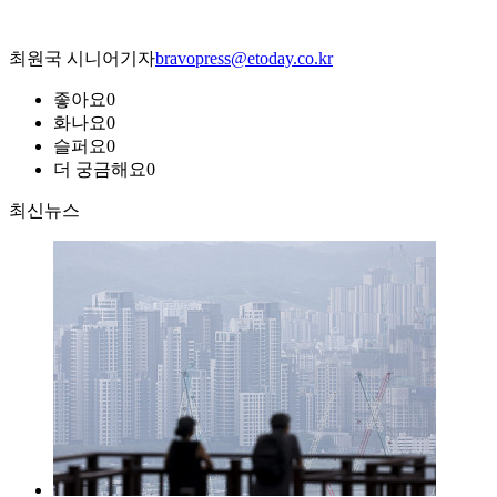
최원국 시니어기자
bravopress@etoday.co.kr
좋아요
0
화나요
0
슬퍼요
0
더 궁금해요
0
최신뉴스