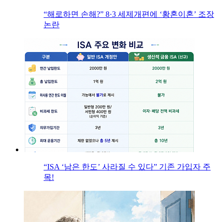
“해로하면 손해?” 8·3 세제개편에 ‘황혼이혼’ 조장
논란
“ISA ‘남은 한도’ 사라질 수 있다” 기존 가입자 주
목!