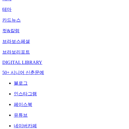
테마
카드뉴스
컷&칼럼
브라보스페셜
브라보리포트
DIGITAL LIBRARY
50+ 시니어 신춘문예
블로그
인스타그램
페이스북
유튜브
네이버카페