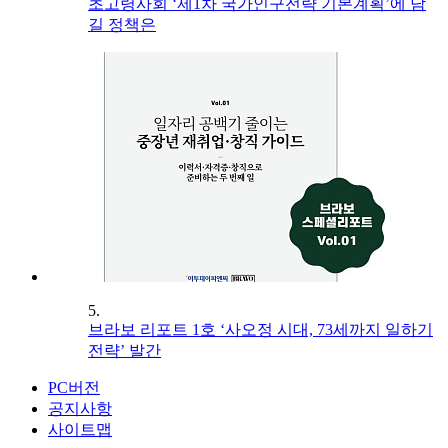
초고령사회 ‘제1차 국가인구전략 기본계획’에 담
길 정책은
5.
브라보 리포트 1호 ‘사오정 시대, 73세까지 일하기
전략’ 발간
PC버전
공지사항
사이트맵