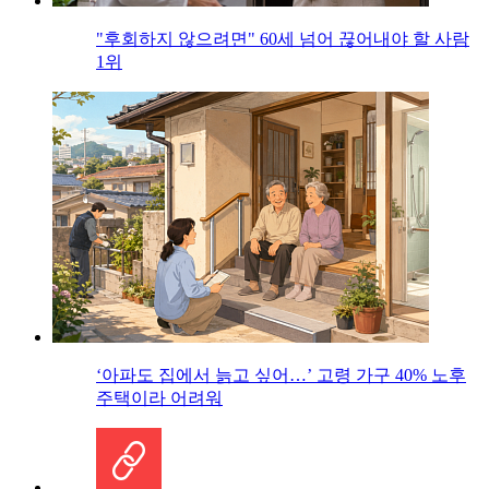
"후회하지 않으려면" 60세 넘어 끊어내야 할 사람
1위
‘아파도 집에서 늙고 싶어…’ 고령 가구 40% 노후
주택이라 어려워