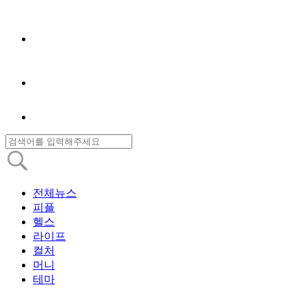
전체뉴스
피플
헬스
라이프
컬처
머니
테마