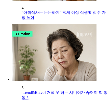
4.
“아침식사는 든든하게” 70세 이상 식생활 점수 가
장 높아
5.
[Trend&Bravo] 거절 못 하는 시니어가 끊어야 할 행
동 5