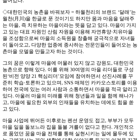
늘어갔다.
◇대한민국의 농촌을 바꿔보자 = 하월천리의 브랜드 ‘달래’는
월천(月川)을 한글로 푼 것이기도 하지만 몸과 마음을 달래주
는 마을, 즉 치유하는 마을이라는 뜻을 담고 있다. 마을이 가지
고 있는 대표 자원인 산림 자원을 이용해 자연휴양·치유마을
을 조성함으로써 마을의 소득원을 창출해 궁극적으로 자녀들
이 돌아오고, 다양한 업종에 종사하는 전문인들이 들어오는 농
촌마을 모델을 만들고자 하는 것이다.
그의 꿈은 이렇게 마을에 머물러 있지 않고 강원도, 대한민국
농촌으로 향해 있다. 이를 위해 30여명의 마을 리더들로 구성
된‘비전 양양 21 핵심리더’모임에 참여하면서 선진사례를 꾸
준히 학습·토론하고 있으며, SNS 매체인 카카오스토리를 이용
하여 전국에 있는 여러 사람과 소통하면서 마을을 적극 알리고
있다. 아울러 마을의 미래를 위해 청년들과 일을 함께 해나가
고, 마을에 필요한 외부의 인재들을 유치하는 데에도 힘을 쏟
고 있다.
마을 사업에 뛰어든 이후로는 펜션 운영도 접고, 부부가 모두
마을 일을 돌보느라 집을 돌볼 겨를이 없다고 한다. 개인적으
로 품었던 꿈을 마을 전체를 통해 실현시키는 일에 몰두에 있