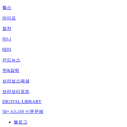
헬스
라이프
컬처
머니
테마
카드뉴스
컷&칼럼
브라보스페셜
브라보리포트
DIGITAL LIBRARY
50+ 시니어 신춘문예
블로그