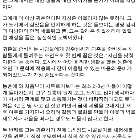
는 그에게서는 개인 생활에 대한 이야기를 듣기가 어려울 지경
이다.
그에게 더 이상 귀촌인이란 지칭은 어울리지 않는 듯하다. 그
가 도시에서 살았음을 인지하게 하는 것은 돋보이는 경영 감각
과 다방면의 인적 네트워크 뿐, 그는 달래촌 하월천리에 열렬
한 애정을 품은, 정신적인 토박이였다.
귀촌을 준비하는 사람들에게 김주성씨가 귀촌을 준비하는 사
람들에게 들려주는 조언으로 첫 번째 꼽은 것은, ‘자신을 낮춰
야한다’는 것이다. 도시에서 어떤 화려한 생활을 했든 농촌에
오면 그 문화에 적응해서 같이 어울릴 수 있는 마음의 준비가
되어있느냐가 가장 중요하다는 것이다.
농촌에 와 처음부터 서두르기보다는 최소 2~3년 마을이 어떻
게 돌아가는지, 고유 전통이 뭔지 보고, 느끼고, 많이 생각하다
가 서서히 관계를 맺고 소통해가는 것이 바람직하다고도 했다.
처음 3년은 땅 사고 집 짓고 하면서 금세 세월을 보내지만, 이
후 여유를 가지면서 오히려 갈등과 불화를 만들어 이웃과 벽을
세우거나 마을을 떠나는 경우도 드물지 않다고 한다.
두 번째로 그는 귀촌하기 전에 1년 정도 시골살이를 체험해볼
것을 권했다. 직접 부딪히면서 실제 살 수 있겠는지 저울질도