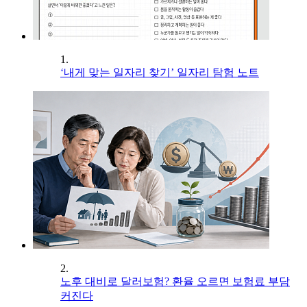
1.
‘내게 맞는 일자리 찾기’ 일자리 탐험 노트
2.
노후 대비로 달러보험? 환율 오르면 보험료 부담
커진다