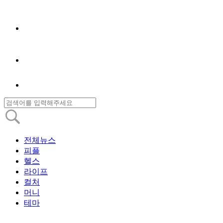
전체뉴스
피플
헬스
라이프
컬처
머니
테마