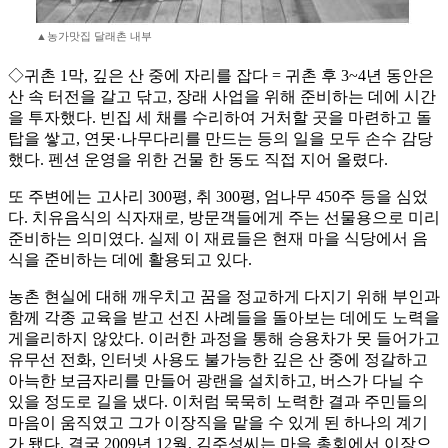
▲농가맛집 달래촌 내부
◇귀촌 1막, 깊은 산 중에 자리를 잡다 = 귀촌 후 3~4년 동안은
산 속 터전을 갈고 닦고, 장래 사업을 위해 준비하는 데에 시간
을 투자했다. 빈집 세 채를 수리하여 거처할 곳을 마련하고 돌
탑을 쌓고, 연못·나무다리를 만드는 등의 일을 모두 손수 감당
했다. 펜션 운영을 위한 건물 한 동도 직접 지어 올렸다.
또 주변에는 고사리 300평, 취 300평, 엄나무 450주 등을 심었
다. 치유음식의 식자재로, 방문객들에게 주는 선물용으로 미리
준비하는 의미였다. 실제 이 재료들은 현재 마을 식당에서 음
식을 준비하는 데에 활용되고 있다.
농촌 현실에 대해 깨우치고 꿈을 정교하게 다지기 위해 부인과
함께 각종 교육을 받고 선진 사례들을 돌아보는 데에도 노력을
게을리하지 않았다. 이러한 과정을 통해 승용차가 못 들어가고
유무선 전화, 인터넷 사용도 불가능한 깊은 산 중에 정갈하고
아늑한 보금자리를 만들어 광랜을 설치하고, 버스가 다닐 수
있을 정도로 길을 냈다. 이처럼 묵묵히 노력한 결과 주민들의
마음이 움직였고 그가 이장직을 맡을 수 있게 된 하나의 계기
가 됐다. 결국 2009년 12월, 김주성씨는 마을 총회에서 이장으