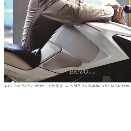
▲바이크로 유라시아 횡단에 도전한 문광수씨.(오병돈 프리랜서(Studio Pic) obdlife@gmail.