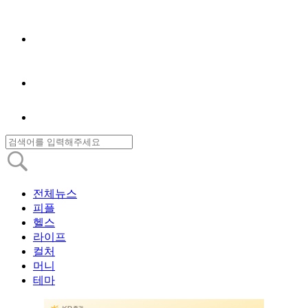
전체뉴스
피플
헬스
라이프
컬처
머니
테마