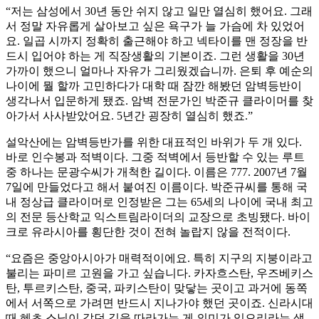
“저는 삼성에서 30년 동안 쉬지 않고 일만 열심히 했어요. 그래
서 정말 자유롭게 살아보고 싶은 욕구가 늘 가슴에 차 있었어
요. 일곱 시까지 정확히 출근해야 하고 넥타이를 맨 정장을 반
드시 입어야 하는 게 직장생활의 기본이죠. 그런 생활을 30년
가까이 했으니 얼마나 자유가 그리웠겠습니까. 은퇴 후 예순의
나이에 뭘 할까 고민하다가 대학 때 잠깐 해봤던 암벽등반이
생각나서 입문하게 됐죠. 암벽 전문가인 박준규 클라이머를 찾
아가서 사사받았어요. 5년간 굉장히 열심히 했죠.”
설악산에는 암벽등반가를 위한 대표적인 바위가 두 개 있다.
바로 인수봉과 적벽이다. 그중 적벽에서 등반할 수 있는 루트
중 하나는 문광수씨가 개척한 길이다. 이름은 777. 2007년 7월
7일에 만들었다고 해서 붙여진 이름이다. 박준규씨를 통해 국
내 정상급 클라이머로 인정받은 그는 65세의 나이에 국내 최고
의 전문 등산학교 익스트림라이더의 교장으로 초빙됐다. 바이
크로 유라시아를 횡단한 것이 전혀 놀랍지 않을 전적이다.
“요즘은 중앙아시아가 매력적이에요. 특히 지구의 지붕이라고
불리는 파미르 고원을 가고 싶습니다. 카자흐스탄, 우즈베키스
탄, 투르키스탄, 중국, 파키스탄이 맞닿는 곳이고 과거에 동쪽
에서 서쪽으로 가려면 반드시 지나가야 했던 곳이죠. 신라시대
때 혜초 스님이 갔던 길을 따라가는 게 의미가 있으리라는 생