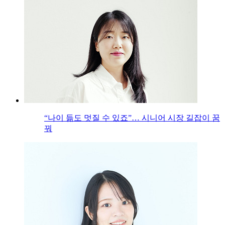
“나이 듦도 멋질 수 있죠”… 시니어 시장 길잡이 꿈
꿔