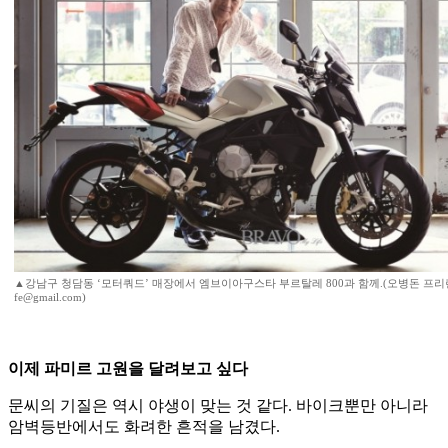
▲강남구 청담동 ‘모터쿼드’ 매장에서 엠브이아구스타 부르탈레 800과 함께.(오병돈 프리랜서(Stu
fe@gmail.com)
이제 파미르 고원을 달려보고 싶다
문씨의 기질은 역시 야생이 맞는 것 같다. 바이크뿐만 아니라
암벽등반에서도 화려한 흔적을 남겼다.