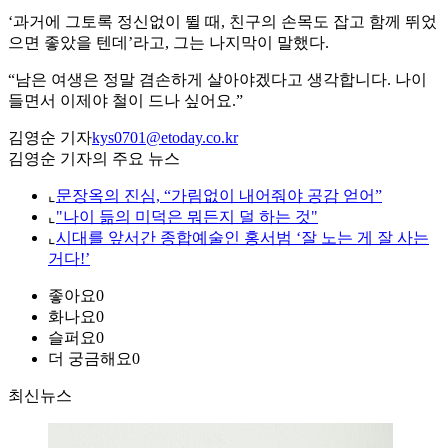
‘과거에 그토록 정신없이 뛸 때, 친구의 손목도 잡고 함께 뛰었
으면 좋았을 텐데’라고, 그는 나지막이 말했다.
“남은 여생은 정말 겸손하게 살아야겠다고 생각합니다. 나이
들면서 이제야 철이 드나 싶어요.”
김영순 기자
kys0701@etoday.co.kr
김영순 기자의 주요 뉴스
⌞
문장옥의 진심, “가림없이 내어줘야 공감 얻어”
⌞
"나이 듦의 미덕은 뭐든지 덜 하는 것"
⌞
시대를 앞서간 종합예술인 홍서범 ‘잘 노는 게 잘 사는
거다!’
좋아요
0
화나요
0
슬퍼요
0
더 궁금해요
0
최신뉴스