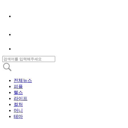
전체뉴스
피플
헬스
라이프
컬처
머니
테마