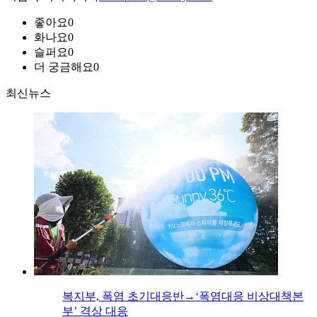
좋아요
0
화나요
0
슬퍼요
0
더 궁금해요
0
최신뉴스
복지부, 폭염 초기대응반→‘폭염대응 비상대책본
부’ 격상 대응