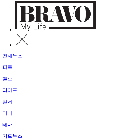
전체뉴스
피플
헬스
라이프
컬처
머니
테마
카드뉴스