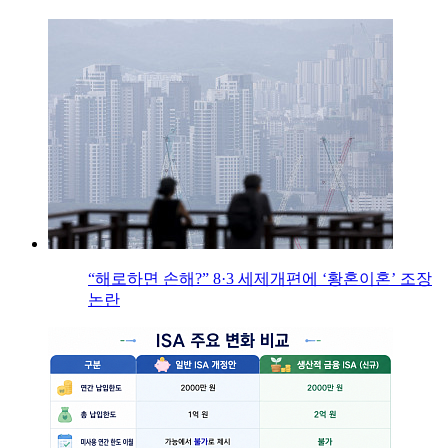
“해로하면 손해?” 8·3 세제개편에 ‘황혼이혼’ 조장
논란