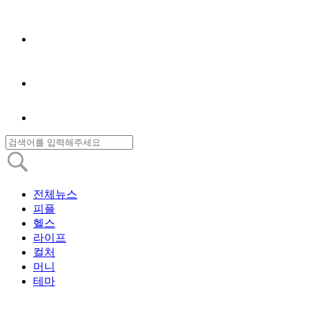
전체뉴스
피플
헬스
라이프
컬처
머니
테마