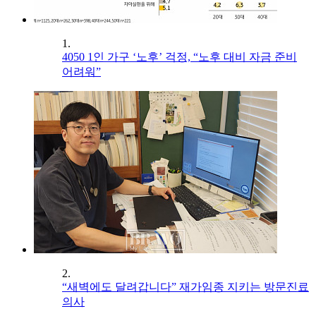
1.
4050 1인 가구 ‘노후’ 걱정, “노후 대비 자금 준비
어려워”
2.
“새벽에도 달려갑니다” 재가임종 지키는 방문진료
의사