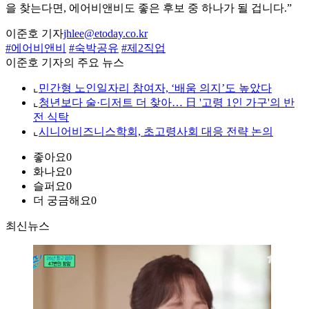
을 찾는다면, 에어비앤비도 좋은 후보 중 하나가 될 겁니다.”
이준호 기자
jhlee@etoday.co.kr
#에어비앤비
#숙박공유
#제2직업
이준호 기자의 주요 뉴스
⌞
민간형 노인일자리 참여자, ‘배움 의지’도 높았다
⌞
청년보다 술·디저트 더 찾아… 日 '고령 1인 가구'의 반
전 식탁
⌞
시니어비즈니스학회, 초고령사회 대응 전략 논의
좋아요
0
화나요
0
슬퍼요
0
더 궁금해요
0
최신뉴스