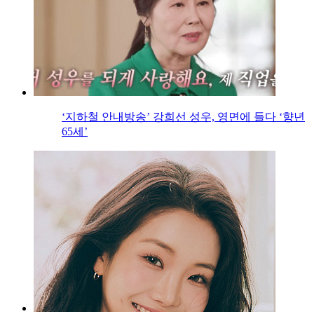
‘지하철 안내방송’ 강희선 성우, 영면에 들다 ‘향년
65세’