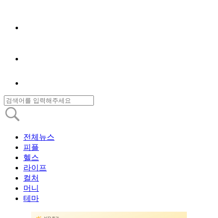
전체뉴스
피플
헬스
라이프
컬처
머니
테마