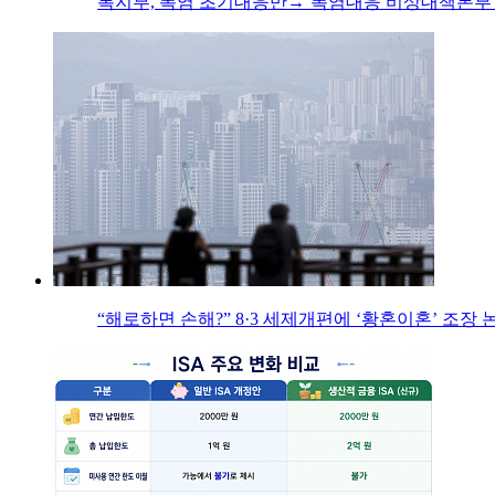
복지부, 폭염 초기대응반→‘폭염대응 비상대책본부’
“해로하면 손해?” 8·3 세제개편에 ‘황혼이혼’ 조장 