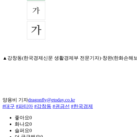
▲강창동(한국경제신문 생활경제부 전문기자)·창완(한화손해보험 상무)씨
양용비 기자
dragonfly@etoday.co.kr
#대구
#파티마
#강창동
#권금선
#한국경제
좋아요
0
화나요
0
슬퍼요
0
더 궁금해요
0