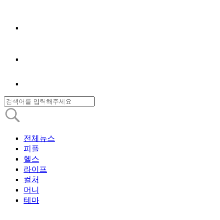
전체뉴스
피플
헬스
라이프
컬처
머니
테마