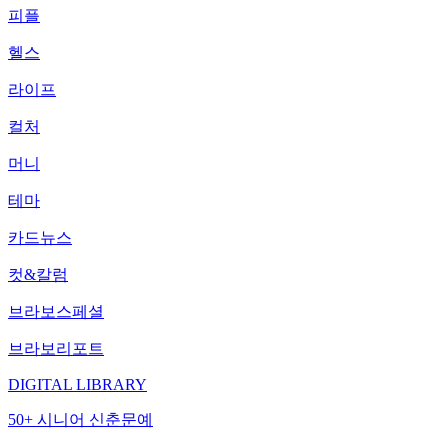
피플
헬스
라이프
컬처
머니
테마
카드뉴스
컷&칼럼
브라보스페셜
브라보리포트
DIGITAL LIBRARY
50+ 시니어 신춘문예