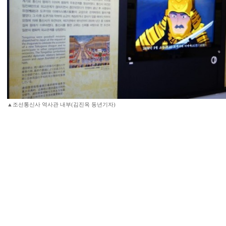
▲조선통신사 역사관 내부(김진옥 동년기자)