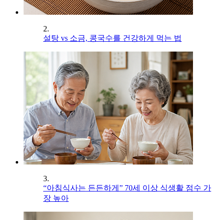
2.
설탕 vs 소금, 콩국수를 건강하게 먹는 법
3.
“아침식사는 든든하게” 70세 이상 식생활 점수 가
장 높아