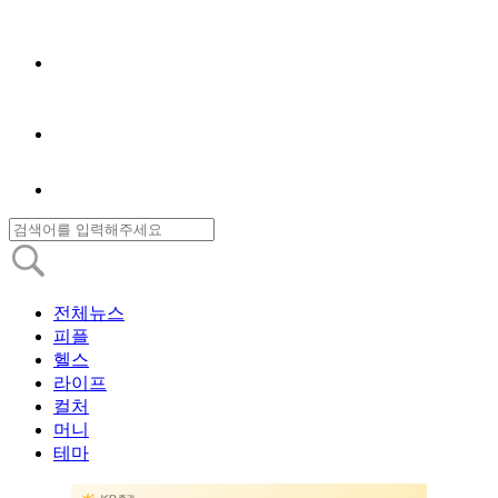
전체뉴스
피플
헬스
라이프
컬처
머니
테마