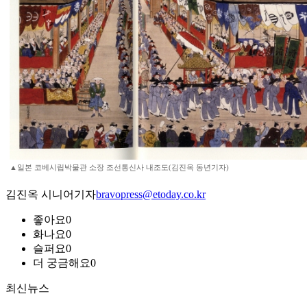
▲일본 코베시립박물관 소장 조선통신사 내조도(김진옥 동년기자)
김진옥 시니어기자
bravopress@etoday.co.kr
좋아요
0
화나요
0
슬퍼요
0
더 궁금해요
0
최신뉴스