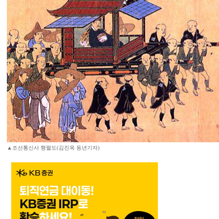
▲조선통신사 행렬도(김진옥 동년기자)