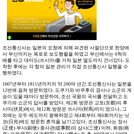
조선통신사는 일본의 요청에 의해 파견된 사절단으로 한양에
서 부산까지는 육로로 보도행렬을 하였고 부산에서는 6척의
배를 타고 대마도(쓰시마)를 거쳐 일본 열도까지 건너갔다. 도
착한 후에는 각 항의 일본 관리가 직접 조선통신사 일행을 수
행하였다.
1607년부터 1811년까지의 약 200여 년간 조선통신사는 일본을
12번에 걸쳐 방문하였다. 도쿠가와 바쿠후의 경사나 쇼군의 계
승이 있을 때마다 방문하여, 조선 국왕의 국서를 전달하고 도
쿠가와 쇼군의 답서를 받았다. 제2회 방문은 교토(京都)의 후
시미(伏見)에서, 제12회 방문은 쓰시마(対馬)까지 였으나, 그
외에는 모두 에도까지 왕복하였고 제4회부터 제6회까지는 닛
코(日光)에도 방문한 흔적을 남기고있다. 조선통신사는 정사
(正使)·부사(副使)·종사관(從事館)의 삼사(三使) 이하, 화원(画