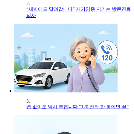
2.
“새벽에도 달려갑니다” 재가임종 지키는 방문진료
의사
3.
앱 없이도 택시 부릅니다 “120 전화 한 통이면 끝”